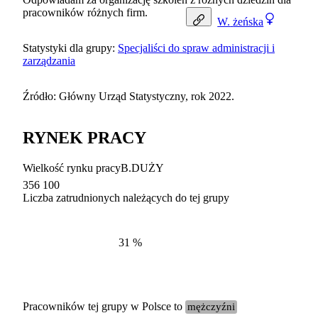
pracowników różnych firm.
W.
żeńska
Statystyki dla grupy:
Specjaliści do spraw administracji i
zarządzania
Źródło: Główny Urząd Statystyczny, rok 2022.
RYNEK PRACY
Wielkość rynku pracy
B.DUŻY
356 100
Liczba zatrudnionych należących do tej grupy
Struktur
według zawodów, 2022
31
%
Pracowników tej grupy w Polsce to
mężczyźni