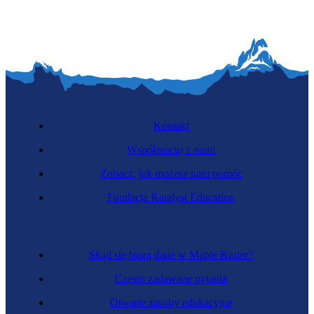
Kontakt
Współpracuj z nami
Zobacz, jak możesz nam pomóc
Fundacja Katalyst Education
Skąd się biorą dane w Mapie Karier?
Często zadawane pytania
Otwarte zasoby edukacyjne