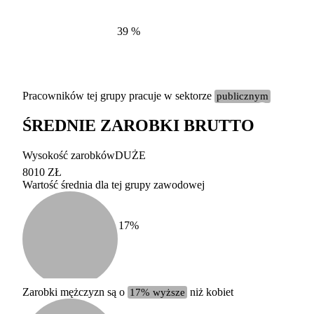
39
%
Pracowników tej grupy pracuje w sektorze
publicznym
ŚREDNIE ZAROBKI BRUTTO
Etykieta
Zakres wart
Wysokość zarobków
DUŻE
b. duży
powyżej 200 tysięcy za
8010 ZŁ
Wartość średnia dla tej grupy zawodowej
duży
100-200 tysięcy zatrud
średni
20-100 tysięcy zatrudn
mały
5-20 tysięcy zatrudnion
c
17
%
miesięczne 
b. mały
poniżej 5 tysięcy zatru
uśrednione
do której 
Urzędu Sta
Zarobki mężczyzn są o
17% wyższe
niż kobiet
według zaw