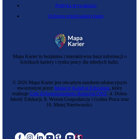
Polityka prywatności
Ochrona przed nadużyciami
Mapa Karier to bezpłatna i interaktywna baza informacji o
ścieżkach kariery i rynku pracy dla młodych ludzi.
© 2026 Mapa Karier jest otwartym zasobem edukacyjnym
stworzonym przez
fundację Katalyst Education
, który
realizuje
Cele Zrównoważonego Rozwoju ONZ
: 4. Dobra
Jakość Edukacji, 8. Wzrost Gospodarczy i Godna Praca oraz
10. Mniej Nierówności.