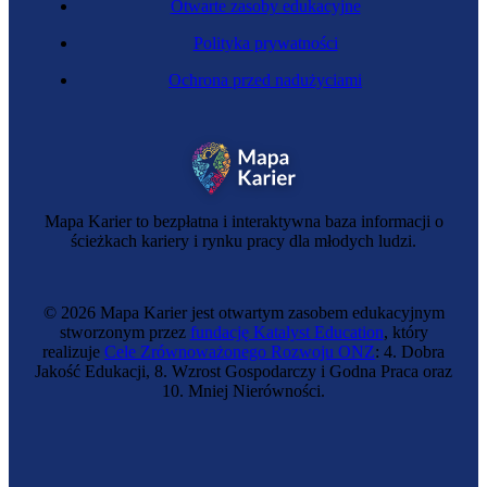
Otwarte zasoby edukacyjne
Polityka prywatności
Ochrona przed nadużyciami
Mapa Karier to bezpłatna i interaktywna baza informacji o
ścieżkach kariery i rynku pracy dla młodych ludzi.
© 2026 Mapa Karier jest otwartym zasobem edukacyjnym
stworzonym przez
fundację Katalyst Education
, który
realizuje
Cele Zrównoważonego Rozwoju ONZ
: 4. Dobra
Jakość Edukacji, 8. Wzrost Gospodarczy i Godna Praca oraz
10. Mniej Nierówności.