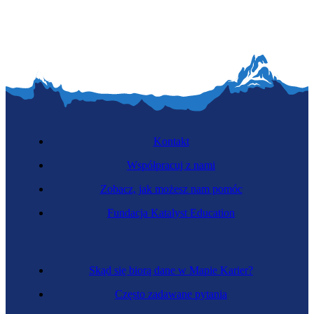
Kontakt
Współpracuj z nami
Zobacz, jak możesz nam pomóc
Fundacja Katalyst Education
Skąd się biorą dane w Mapie Karier?
Często zadawane pytania