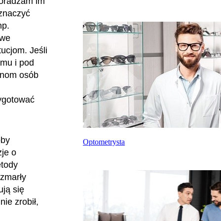
 doradzam im
eznaczyć
np.
owe
ucjom. Jeśli
omu i pod
zinom osób
zygotować
oby
Optometrysta
zje o
etody
 zmarły
ją się
nie zrobił,