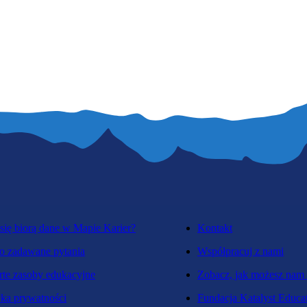
się biorą dane w Mapie Karier?
Kontakt
o zadawane pytania
Współpracuj z nami
te zasoby edukacyjne
Zobacz, jak możesz nam
yka prywatności
Fundacja Katalyst Educa