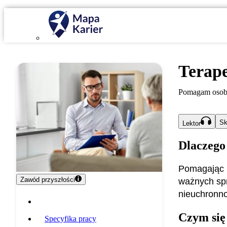
Terape
Pomagam osobom
Sk
Lektor
Dlaczego
Pomagając k
Zawód przyszłości
ważnych spr
nieuchronno
Opis zawodu
Czym się
Specyfika pracy