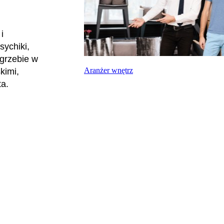
i
sychiki,
ogrzebie w
Aranżer wnętrz
kimi,
ta.