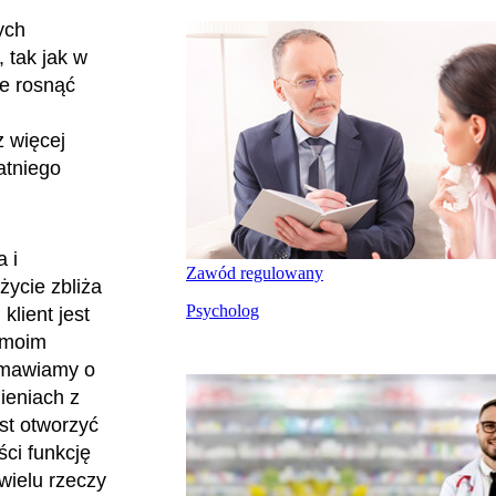
ych
 tak jak w
ie rosnąć
z więcej
atniego
 i
Zawód regulowany
życie zbliża
Psycholog
lient jest
 moim
ozmawiamy o
ieniach z
st otworzyć
ści funkcję
wielu rzeczy