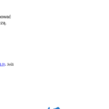
anować
czą.
.0)
. Jeśli