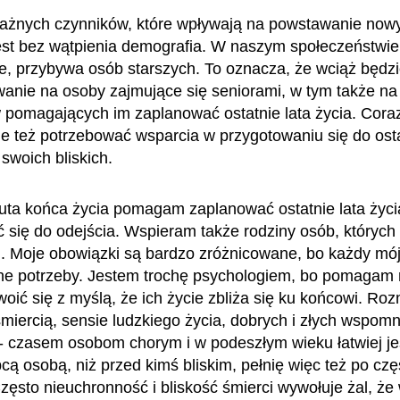
ażnych czynników, które wpływają na powstawanie now
st bez wątpienia demografia. W naszym społeczeństwie,
ie, przybywa osób starszych. To oznacza, że wciąż będz
anie na osoby zajmujące się seniorami, w tym także na
w pomagających im zaplanować ostatnie lata życia. Cora
ie też potrzebować wsparcia w przygotowaniu się do ost
swoich bliskich.
uta końca życia pomagam zaplanować ostatnie lata życia
 się do odejścia. Wspieram także rodziny osób, których 
u. Moje obowiązki są bardzo zróżnicowane, bo każdy mój k
nne potrzeby. Jestem trochę psychologiem, bo pomagam
woić się z myślą, że ich życie zbliża się ku końcowi. R
śmiercią, sensie ludzkiego życia, dobrych i złych wspomn
 - czasem osobom chorym i w podeszłym wieku łatwiej je
cą osobą, niż przed kimś bliskim, pełnię więc też po czę
zęsto nieuchronność i bliskość śmierci wywołuje żal, że 