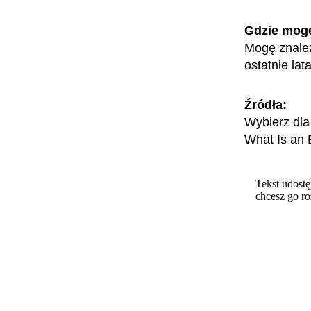
Gdzie mog
Mogę znaleź
ostatnie la
Źródła:
Wybierz dla
What Is an 
Tekst udostę
chcesz go r