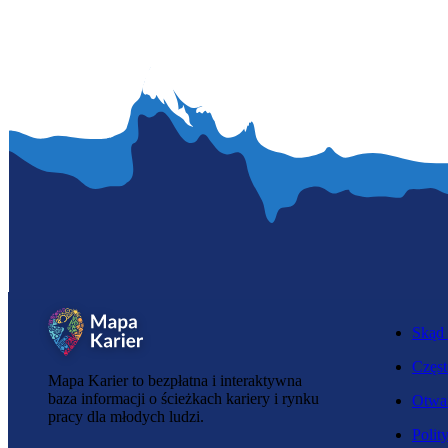
Skąd 
Częst
Mapa Karier to bezpłatna i interaktywna
baza informacji o ścieżkach kariery i rynku
Otwar
pracy dla młodych ludzi.
Polit