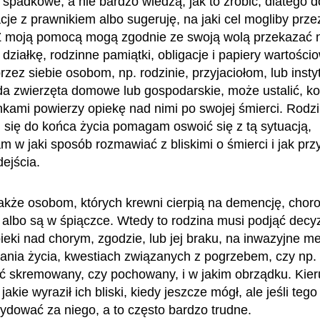
 spadkowe, a nie bardzo wiedzą, jak to zrobić, dlatego
acje z prawnikiem albo sugeruję, na jaki cel mogliby prz
Z moją pomocą mogą zgodnie ze swoją wolą przekazać 
działkę, rodzinne pamiątki, obligacje i papiery wartości
ez siebie osobom, np. rodzinie, przyjaciołom, lub instyt
ada zwierzęta domowe lub gospodarskie, może ustalić, k
nkami powierzy opiekę nad nimi po swojej śmierci. Rod
h się do końca życia pomagam oswoić się z tą sytuacją,
 w jaki sposób rozmawiać z bliskimi o śmierci i jak pr
dejścia.
że osobom, których krewni cierpią na demencję, chor
 albo są w śpiączce. Wtedy to rodzina musi podjąć decy
ieki nad chorym, zgodzie, lub jej braku, na inwazyjne m
nia życia, kwestiach związanych z pogrzebem, czy np.
ć skremowany, czy pochowany, i w jakim obrządku. Kieru
jakie wyraził ich bliski, kiedy jeszcze mógł, ale jeśli tego 
dować za niego, a to często bardzo trudne.