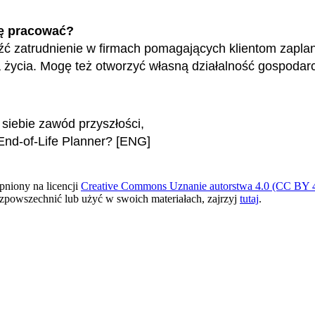
ę pracować?
ć zatrudnienie w firmach pomagających klientom zapl
ta życia. Mogę też otworzyć własną działalność gospodar
 siebie zawód przyszłości
,
End-of-Life Planner? [ENG]
pniony na licencji
Creative Commons Uznanie autorstwa 4.0 (CC BY 4
ozpowszechnić lub użyć w swoich materiałach, zajrzyj
tutaj
.