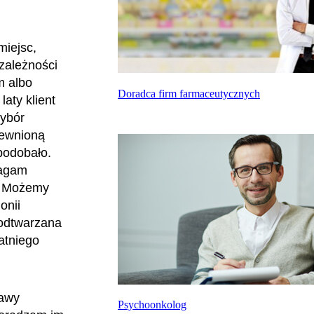
miejsc,
 zależności
m albo
Doradca firm farmaceutycznych
aty klient
wybór
pewnioną
podobało.
magam
ć. Możemy
onii
 odtwarzana
atniego
rawy
Psychoonkolog