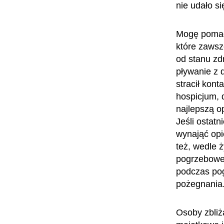
nie udało si
Mogę pomaga
które zawsze
od stanu zd
pływanie z 
stracił kon
hospicjum, 
najlepszą o
Jeśli ostat
wynająć opi
też, wedle 
pogrzebowej
podczas pog
pożegnania
Osoby zbliż