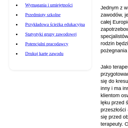
Wymagania i umiejętności
Jednym z w
zawodów, je
Przedmioty szkolne
całej Europ
Przykładowa ścieżka edukacyjna
zapotrzebow
Statystyki grupy zawodowej
specjalistó
rodzin będz
Potencjalni pracodawcy
pożegnania 
Drukuj kartę zawodu
Jako terape
przygotować
się do kres
inny i ma i
klientom os
lęku przed 
przeszłości
się przed ob
terapeuty. C