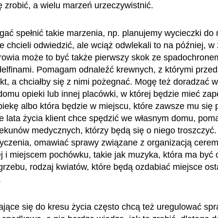
ę zrobić, a wielu marzeń urzeczywistnić.
ć spełnić takie marzenia, np. planujemy wycieczki do 
 chcieli odwiedzić, ale wciąż odwlekali to na później, w
rowia może to być także pierwszy skok ze spadochrone
delfinami. Pomagam odnaleźć krewnych, z którymi przed l
takt, a chciałby się z nimi pożegnać. Mogę też doradzać 
domu opieki lub innej placówki, w której będzie mieć za
piekę albo która będzie w miejscu, które zawsze mu się 
nie lata życia klient chce spędzić we własnym domu, po
ekunów medycznych, którzy będą się o niego troszczy
życzenia, omawiać sprawy związane z organizacją cerem
 i miejscem pochówku, takie jak muzyka, która ma być
rzebu, rodzaj kwiatów, które będą ozdabiać miejsce ost
.
ające się do kresu życia często chcą też uregulować sp