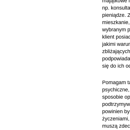
majątkowe i
np. konsult
pieniądze. 
mieszkanie, 
wybranym prz
klient posi
jakimi waru
zbliżającyc
podpowiadam
się do ich o
Pomagam tak
psychiczne,
sposobie op
podtrzymywa
powinien by
życzeniami, 
muszą zdecy