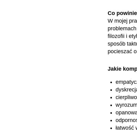
Co powini
W mojej pra
problemach 
filozofii i 
sposób takto
pocieszać o
Jakie komp
empatyc
dyskrecj
cierpliw
wyrozum
opanowa
odporno
łatwość 