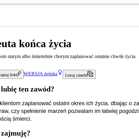
uta końca życia
 starym albo śmiertelnie chorym zaplanować ostatnie chwile życia.
WERSJA
żeńska
opiuj link
Losuj zawód
 lubię ten zawód?
lientom zaplanować ostatni okres ich życia, dbając o za
aw, czy spełnienie marzeń pozwalam im łatwiej pogodzić
ścią śmierci.
 zajmuję?