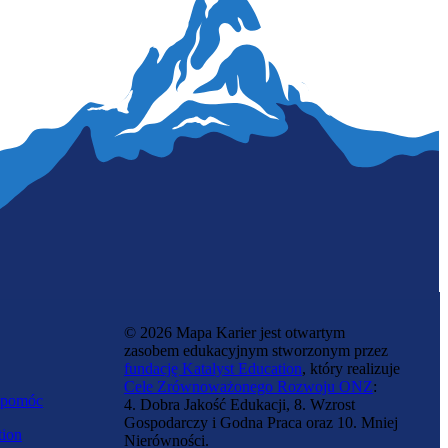
© 2026 Mapa Karier jest otwartym
zasobem edukacyjnym stworzonym przez
fundację Katalyst Education
, który realizuje
Cele Zrównoważonego Rozwoju ONZ
:
 pomóc
4. Dobra Jakość Edukacji, 8. Wzrost
Gospodarczy i Godna Praca oraz 10. Mniej
tion
Nierówności.