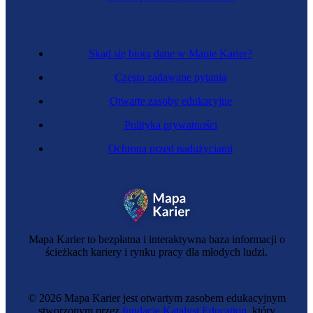
Skąd się biorą dane w Mapie Karier?
Często zadawane pytania
Otwarte zasoby edukacyjne
Polityka prywatności
Ochrona przed nadużyciami
Coacherka
Mapa Karier to bezpłatna i interaktywna baza informacji o
ścieżkach kariery i rynku pracy dla młodych ludzi.
© 2026 Mapa Karier jest otwartym zasobem edukacyjnym
stworzonym przez
fundację Katalyst Education
, który