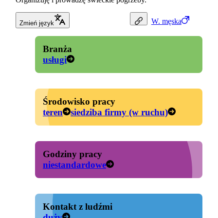
W.
męska
Zmień język
Branża
usługi
Środowisko pracy
teren
siedziba firmy (w ruchu)
Godziny pracy
niestandardowe
Kontakt z ludźmi
duży