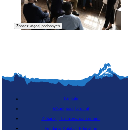
Zobacz więcej podobnych
Specjalistka ds. szkoleń
Kontakt
Współpracuj z nami
Zobacz, jak możesz nam pomóc
Organizatorka eventów
Fundacja Katalyst Education