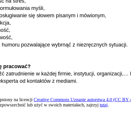
ć na stres,
formułowania myśli,
osługiwanie się słowem pisanym i mówionym,
kcja,
ność,
wość,
 humoru pozwalające wybrnąć z niezręcznych sytuacji.
ę pracować?
 zatrudnienie w każdej firmie, instytucji, organizacji,… 
eksperta od kontaktów z mediami.
pniony na licencji
Creative Commons Uznanie autorstwa 4.0 (CC BY 4
ozpowszechnić lub użyć w swoich materiałach, zajrzyj
tutaj
.