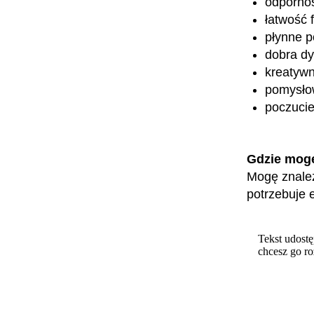
odpornoś
łatwość 
płynne p
dobra dy
kreatyw
pomysło
poczucie
Gdzie mog
Mogę znaleźć
potrzebuje 
Tekst udostę
chcesz go r