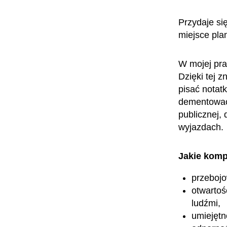
Przydaje si
miejsce pla
W mojej pra
Dzięki tej 
pisać notat
dementować 
publicznej,
wyjazdach.
Jakie komp
przeboj
otwartoś
ludźmi,
umiejętn