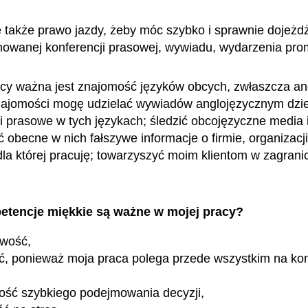
ę także prawo jazdy, żeby móc szybko i sprawnie dojeżd
nowanej konferencji prasowej, wywiadu, wydarzenia pr
cy ważna jest znajomość języków obcych, zwłaszcza ang
znajomości mogę udzielać wywiadów anglojęzycznym dzi
ki prasowe w tych językach; śledzić obcojęzyczne media 
obecne w nich fałszywe informacje o firmie, organizacji
 dla której pracuję; towarzyszyć moim klientom w zagran
etencje miękkie są ważne w mojej pracy?
owość,
ć, ponieważ moja praca polega przede wszystkim na ko
ość szybkiego podejmowania decyzji,