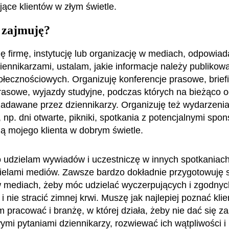
jące klientów w złym świetle.
 zajmuję?
ę firmę, instytucję lub organizację w mediach, odpowia
ziennikarzami, ustalam, jakie informacje należy publikow
łecznościowych. Organizuję konferencje prasowe, brief
rasowe, wyjazdy studyjne, podczas których na bieżąco
zadawane przez dziennikarzy. Organizuję też wydarzeni
np. dni otwarte, pikniki, spotkania z potencjalnymi spon
ją mojego klienta w dobrym świetle.
 udzielam wywiadów i uczestniczę w innych spotkaniach
ielami mediów. Zawsze bardzo dokładnie przygotowuję s
 mediach, żeby móc udzielać wyczerpujących i zgodnyc
i nie stracić zimnej krwi. Muszę jak najlepiej poznać klie
 pracować i branżę, w której działa, żeby nie dać się z
ymi pytaniami dziennikarzy, rozwiewać ich wątpliwości i