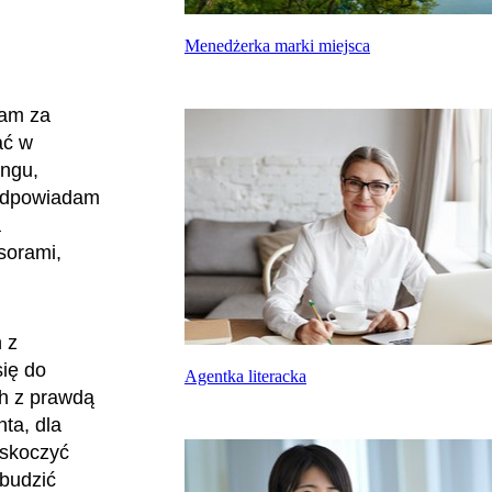
Menedżerka marki miejsca
dam za
ać w
ingu,
 odpowiadam
a
sorami,
 z
ię do
Agentka literacka
h z prawdą
nta, dla
askoczyć
 budzić