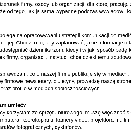
zerunek firmy, osoby lub organizacji, dla której pracuję,
kże od tego, jak ja sama wypadnę podczas wywiadów i ko
polega na opracowywaniu strategii komunikacji do medi
iu jej. Chodzi o to, aby zaplanować, jakie informacje o 
udostępniać dziennikarzom, kiedy i w jaki sposób będę to
ek firmy, organizacji, instytucji chcę dzięki temu zbudow
sprawdzam, co o naszej firmie publikuje się w mediach,
ę firmowe newslettery, biuletyny, prowadzę naszą stron
 oraz profile w mediach społecznościowych.
am umieć?
cy korzystam ze sprzętu biurowego, muszę więc znać si
mputera, kserokopiarki, kamery video, projektora multim
paratów fotograficznych, dyktafonów.