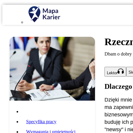
Rzecz
Dbam o dobry 
Sk
Lektor
Dlaczego
Dzięki mnie 
ma zapewnio
Opis zawodu
biznesowymi
Specyfika pracy
buduję ich 
"newsy" i ni
Wymagania i umiejętności