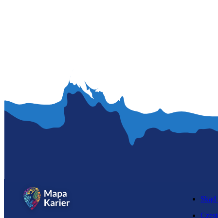
Skąd 
Częst