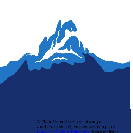
© 2026 Mapa Karier jest otwartym
zasobem edukacyjnym stworzonym przez
fundację Katalyst Education
, który realizuje