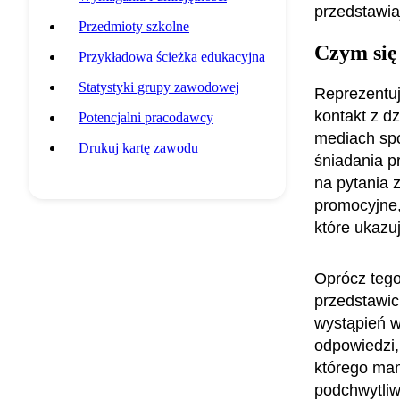
przedstawia
Przedmioty szkolne
Czym się
Przykładowa ścieżka edukacyjna
Statystyki grupy zawodowej
Reprezentuj
kontakt z d
Potencjalni pracodawcy
mediach spo
Drukuj kartę zawodu
śniadania p
na pytania 
promocyjne, 
które ukazu
Oprócz tego
przedstawic
wystąpień w
odpowiedzi, 
którego mam
podchwytliw