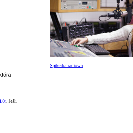
Spikerka radiowa
która
.0)
. Jeśli