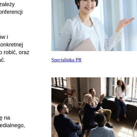
 zależy
nferencji
ów i
konkretnej
 robić, oraz
ać.
Specjalistka PR
ę
ę na
edialnego,