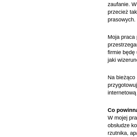
zaufanie. Wi
przecież ta
prasowych.
Moja praca 
przestrzegan
firmie będę 
jaki wizerun
Na bieżąco 
przygotowuj
internetową
Co powinn
W mojej pra
obsłudze ko
rzutnika, a