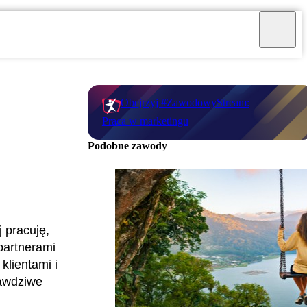
Obejrzyj #ZawodowyStream:
Praca w marketingu
Podobne zawody
j pracuję,
partnerami
klientami i
rawdziwe