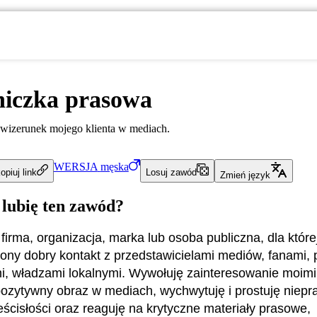
niczka prasowa
wizerunek mojego klienta w mediach.
WERSJA
męska
opiuj link
Losuj zawód
Zmień język
 lubię ten zawód?
firma, organizacja, marka lub osoba publiczna, dla które
ny dobry kontakt z przedstawicielami mediów, fanami, 
, władzami lokalnymi. Wywołuję zainteresowanie moimi 
pozytywny obraz w mediach, wychwytuję i prostuję niep
eścisłości oraz reaguję na krytyczne materiały prasowe,