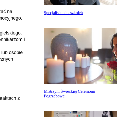
żać na
Specjalistka ds. szkoleń
omocyjnego.
ielskiego.
ennikarzom i
i
 lub osobie
icznych
Mistrzyni Świeckiej Ceremonii
Pogrzebowej
ntaktach z