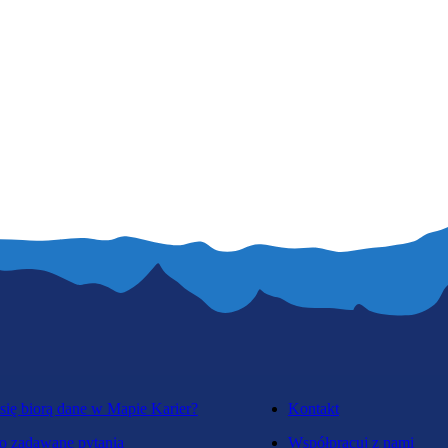
się biorą dane w Mapie Karier?
Kontakt
o zadawane pytania
Współpracuj z nami