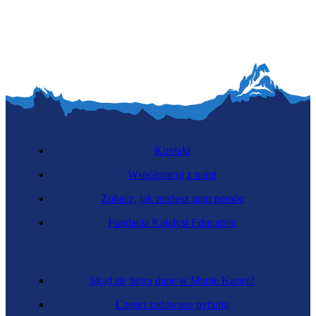
Specjalistka ds. szkoleń
Kontakt
Współpracuj z nami
Zobacz, jak możesz nam pomóc
Organizatorka eventów
Fundacja Katalyst Education
Skąd się biorą dane w Mapie Karier?
Często zadawane pytania