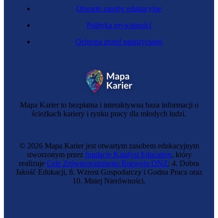
Otwarte zasoby edukacyjne
Polityka prywatności
Ochrona przed nadużyciami
Coacherka
Mapa Karier to bezpłatna i interaktywna baza informacji o
ścieżkach kariery i rynku pracy dla młodych ludzi.
© 2026 Mapa Karier jest otwartym zasobem edukacyjnym
stworzonym przez
fundację Katalyst Education
, który
realizuje
Cele Zrównoważonego Rozwoju ONZ
: 4. Dobra
Jakość Edukacji, 8. Wzrost Gospodarczy i Godna Praca oraz
10. Mniej Nierówności.