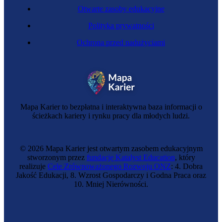
Otwarte zasoby edukacyjne
Polityka prywatności
Ochrona przed nadużyciami
Specjalista HR
Mapa Karier to bezpłatna i interaktywna baza informacji o
ścieżkach kariery i rynku pracy dla młodych ludzi.
© 2026 Mapa Karier jest otwartym zasobem edukacyjnym
stworzonym przez
fundację Katalyst Education
, który
realizuje
Cele Zrównoważonego Rozwoju ONZ
: 4. Dobra
Jakość Edukacji, 8. Wzrost Gospodarczy i Godna Praca oraz
10. Mniej Nierówności.