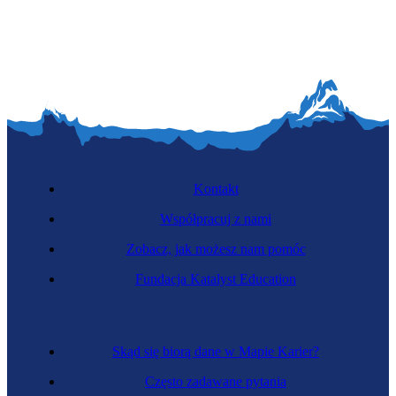
Badacz rynku
Kontakt
Współpracuj z nami
Zobacz, jak możesz nam pomóc
Zawód przyszłości
Fundacja Katalyst Education
Menedżer wielokulturowości
Skąd się biorą dane w Mapie Karier?
Często zadawane pytania