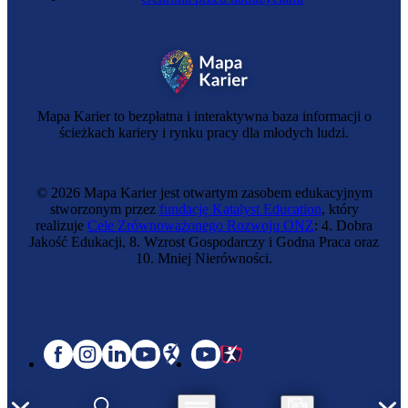
Mapa Karier to bezpłatna i interaktywna baza informacji o
ścieżkach kariery i rynku pracy dla młodych ludzi.
© 2026 Mapa Karier jest otwartym zasobem edukacyjnym
stworzonym przez
fundację Katalyst Education
, który
realizuje
Cele Zrównoważonego Rozwoju ONZ
: 4. Dobra
Jakość Edukacji, 8. Wzrost Gospodarczy i Godna Praca oraz
10. Mniej Nierówności.