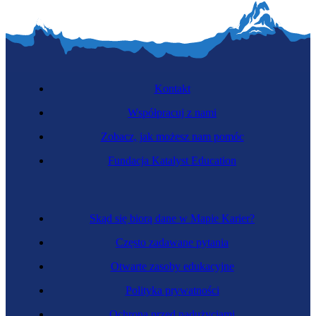
Kontakt
Współpracuj z nami
Zobacz, jak możesz nam pomóc
Fundacja Katalyst Education
Skąd się biorą dane w Mapie Karier?
Często zadawane pytania
Otwarte zasoby edukacyjne
Polityka prywatności
Ochrona przed nadużyciami