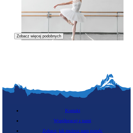
Zobacz więcej podobnych
Tancerka baletowa
Kontakt
Współpracuj z nami
Zobacz, jak możesz nam pomóc