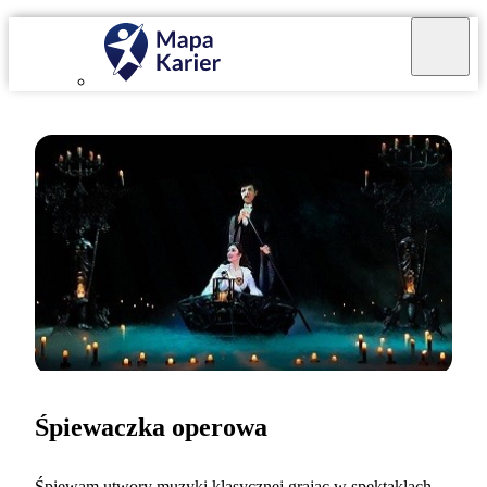
Śpiewaczka operowa
Śpiewam utwory muzyki klasycznej grając w spektaklach