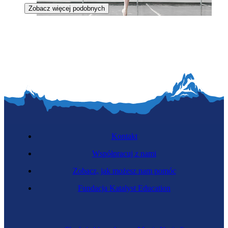
Zobacz więcej podobnych
Tancerka baletowa
Kontakt
Współpracuj z nami
Zobacz, jak możesz nam pomóc
Kaskaderka
Fundacja Katalyst Education