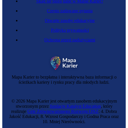
Skąd się biorą dane w Mapie Karier?
Często zadawane pytania
Otwarte zasoby edukacyjne
Polityka prywatności
Ochrona przed nadużyciami
Aktorka
Mapa Karier to bezpłatna i interaktywna baza informacji o
ścieżkach kariery i rynku pracy dla młodych ludzi.
© 2026 Mapa Karier jest otwartym zasobem edukacyjnym
stworzonym przez
fundację Katalyst Education
, który
realizuje
Cele Zrównoważonego Rozwoju ONZ
: 4. Dobra
Jakość Edukacji, 8. Wzrost Gospodarczy i Godna Praca oraz
10. Mniej Nierówności.