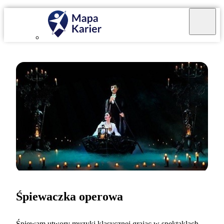
Śpiewaczka operowa
Śpiewam utwory muzyki klasycznej grając w spektaklach