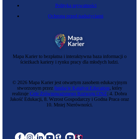
Polityka prywatności
Ochrona przed nadużyciami
Mapa Karier to bezpłatna i interaktywna baza informacji o
ścieżkach kariery i rynku pracy dla młodych ludzi.
© 2026 Mapa Karier jest otwartym zasobem edukacyjnym
stworzonym przez
fundację Katalyst Education
, który
realizuje
Cele Zrównoważonego Rozwoju ONZ
: 4. Dobra
Jakość Edukacji, 8. Wzrost Gospodarczy i Godna Praca oraz
10. Mniej Nierówności.