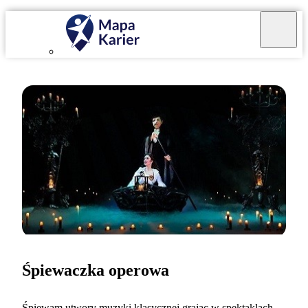
Śpiewaczka operowa
Śpiewam utwory muzyki klasycznej grając w spektaklach