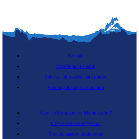
Kontakt
Współpracuj z nami
Zobacz, jak możesz nam pomóc
Fundacja Katalyst Education
Skąd się biorą dane w Mapie Karier?
Często zadawane pytania
Otwarte zasoby edukacyjne