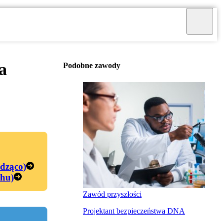
a
Podobne zawody
edząco)
chu)
Zawód przyszłości
Projektant bezpieczeństwa DNA