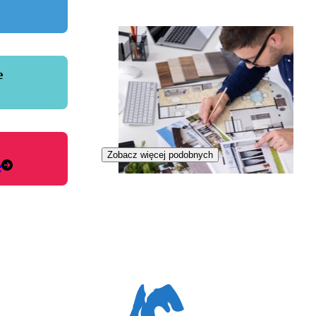
e
Zobacz więcej podobnych
e
Zawód przyszłości
Nostalgista