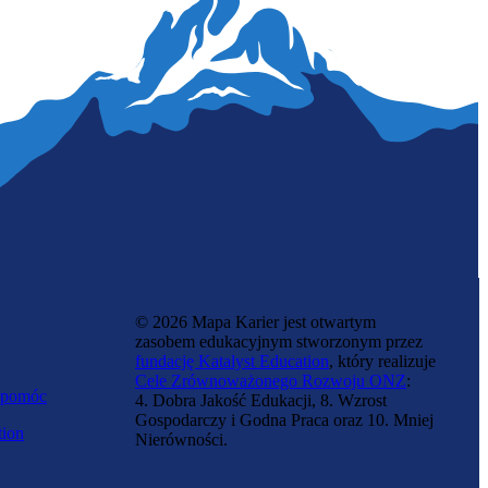
Specjalista zdalnego planowania wnętrz
© 2026 Mapa Karier jest otwartym
zasobem edukacyjnym stworzonym przez
fundację Katalyst Education
, który realizuje
Cele Zrównoważonego Rozwoju ONZ
:
 pomóc
4. Dobra Jakość Edukacji, 8. Wzrost
Gospodarczy i Godna Praca oraz 10. Mniej
tion
Nierówności.