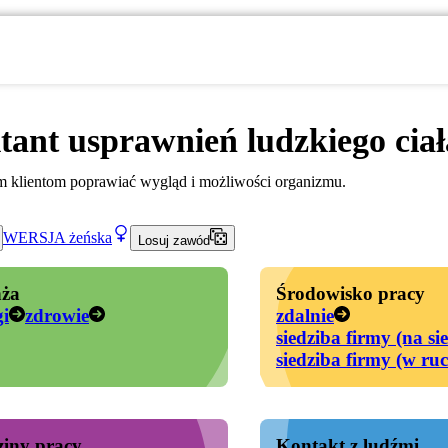
tant usprawnień ludzkiego ciał
klientom poprawiać wygląd i możliwości organizmu.
WERSJA
żeńska
Losuj zawód
ża
Środowisko pracy
gi
zdrowie
zdalnie
siedziba firmy (na si
siedziba firmy (w ru
iny pracy
Kontakt z ludźmi