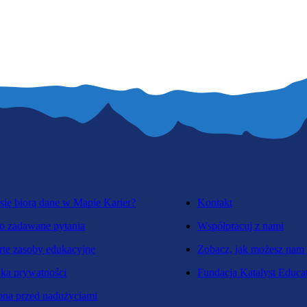
się biorą dane w Mapie Karier?
Kontakt
o zadawane pytania
Współpracuj z nami
te zasoby edukacyjne
Zobacz, jak możesz nam
yka prywatności
Fundacja Katalyst Educa
na przed nadużyciami