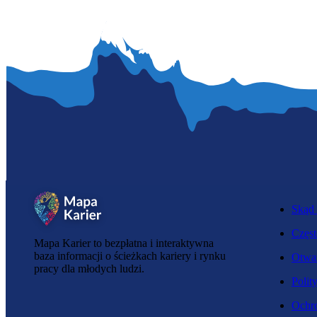
Skąd 
Częst
Mapa Karier to bezpłatna i interaktywna
baza informacji o ścieżkach kariery i rynku
Otwar
pracy dla młodych ludzi.
Polit
Ochro