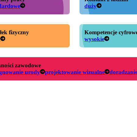
dardowe
duży
łek fizyczny
Kompetencje cyfrow
y
wysokie
ności zawodowe
ęgnowanie urody
projektowanie wizualne
doradzani