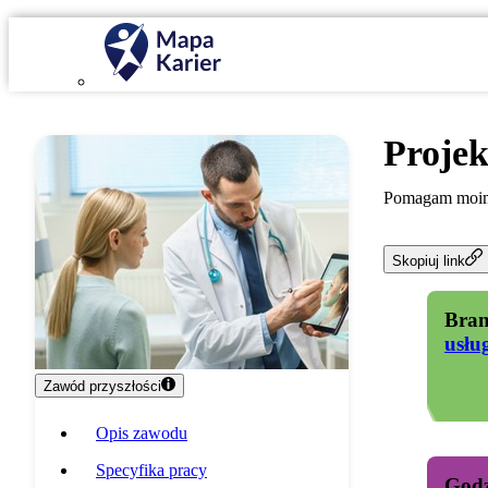
Projek
Pomagam moim 
Skopiuj link
Bran
usłu
Zawód przyszłości
Opis zawodu
Specyfika pracy
Godz