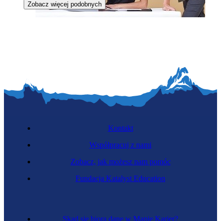
Zobacz więcej podobnych
Doradca edukacyjny
Kontakt
Współpracuj z nami
Zobacz, jak możesz nam pomóc
Zawód przyszłości
Fundacja Katalyst Education
Nostalgista
Skąd się biorą dane w Mapie Karier?