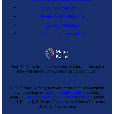
Często zadawane pytania
Otwarte zasoby edukacyjne
Polityka prywatności
Ochrona przed nadużyciami
Specjalista PR
Mapa Karier to bezpłatna i interaktywna baza informacji o
ścieżkach kariery i rynku pracy dla młodych ludzi.
© 2026 Mapa Karier jest otwartym zasobem edukacyjnym
stworzonym przez
fundację Katalyst Education
, który
realizuje
Cele Zrównoważonego Rozwoju ONZ
: 4. Dobra
Jakość Edukacji, 8. Wzrost Gospodarczy i Godna Praca oraz
10. Mniej Nierówności.