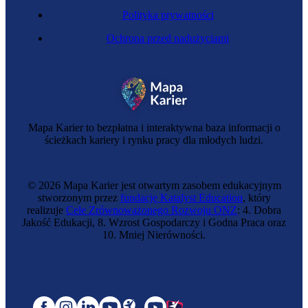
Polityka prywatności
Ochrona przed nadużyciami
Mapa Karier to bezpłatna i interaktywna baza informacji o
ścieżkach kariery i rynku pracy dla młodych ludzi.
© 2026 Mapa Karier jest otwartym zasobem edukacyjnym
stworzonym przez
fundację Katalyst Education
, który
realizuje
Cele Zrównoważonego Rozwoju ONZ
: 4. Dobra
Jakość Edukacji, 8. Wzrost Gospodarczy i Godna Praca oraz
10. Mniej Nierówności.