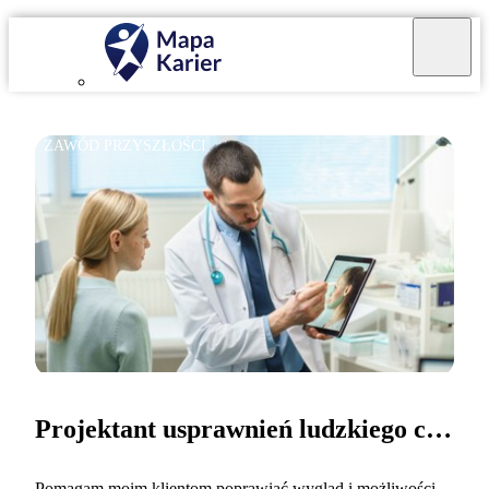
ZAWÓD PRZYSZŁOŚCI
Projektant usprawnień ludzkiego ciała
Pomagam moim klientom poprawiać wygląd i możliwości