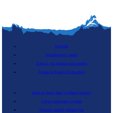
Kontakt
Współpracuj z nami
Zobacz, jak możesz nam pomóc
Fundacja Katalyst Education
Skąd się biorą dane w Mapie Karier?
Często zadawane pytania
Otwarte zasoby edukacyjne