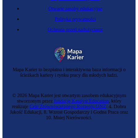
Otwarte zasoby edukacyjne
Polityka prywatności
Ochrona przed nadużyciami
Mapa Karier to bezpłatna i interaktywna baza informacji o
ścieżkach kariery i rynku pracy dla młodych ludzi.
© 2026 Mapa Karier jest otwartym zasobem edukacyjnym
stworzonym przez
fundację Katalyst Education
, który
realizuje
Cele Zrównoważonego Rozwoju ONZ
: 4. Dobra
Jakość Edukacji, 8. Wzrost Gospodarczy i Godna Praca oraz
10. Mniej Nierówności.