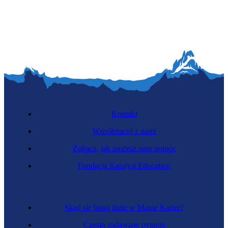
Kontakt
Współpracuj z nami
Zobacz, jak możesz nam pomóc
Fundacja Katalyst Education
Skąd się biorą dane w Mapie Karier?
Często zadawane pytania