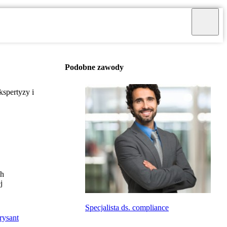
Podobne zawody
spertyzy i
ch
j
Specjalista ds. compliance
rysant