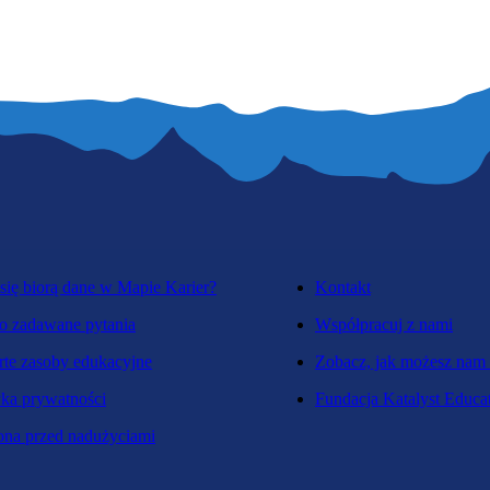
się biorą dane w Mapie Karier?
Kontakt
o zadawane pytania
Współpracuj z nami
te zasoby edukacyjne
Zobacz, jak możesz nam
yka prywatności
Fundacja Katalyst Educa
na przed nadużyciami