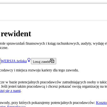
 rewident
ole sprawozdań finansowych i ksiąg rachunkowych, audyty, wydaję ek
iczne.
WERSJA
żeńska
Losuj zawód
acodawcy i miejsca rozwoju kariery dla tego zawodu.
ze w bazie potencjalnych pracodawców zatrudniających osoby o taki
 Jeśli jesteś takim pracodawcą i chcesz pokazać swoją organizację na te
tuj się z nami
.
awody, przy których pokazujemy potencjalnych pracodawców:
Koszto
rier
,
Sprzedawca
.