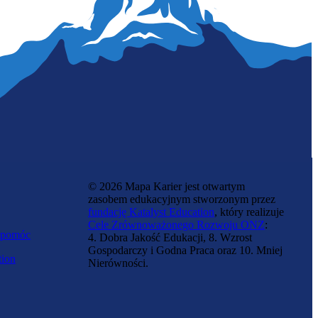
Specjalista fuzji i przejęć
© 2026 Mapa Karier jest otwartym
zasobem edukacyjnym stworzonym przez
fundację Katalyst Education
, który realizuje
Cele Zrównoważonego Rozwoju ONZ
:
 pomóc
4. Dobra Jakość Edukacji, 8. Wzrost
Gospodarczy i Godna Praca oraz 10. Mniej
tion
Nierówności.
Inspektor kontroli skarbowej