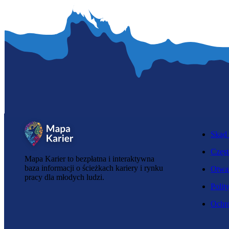
Skąd 
Częst
Mapa Karier to bezpłatna i interaktywna
baza informacji o ścieżkach kariery i rynku
Otwar
pracy dla młodych ludzi.
Polit
Ochro