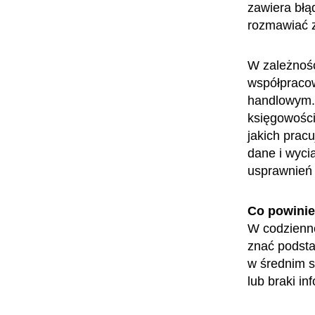
zawiera błąd
rozmawiać z
W zależnośc
współpracow
handlowym.
księgowości
jakich pracu
dane i wyci
usprawnień 
Co powini
W codzienne
znać podsta
w średnim s
lub braki in