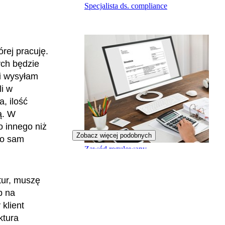
Specjalista ds. compliance
órej pracuję.
ch będzie
 i wysyłam
li w
, ilość
ą. W
o innego niż
Zobacz więcej podobnych
to sam
Zawód regulowany
Biegły rewident
tur, muszę
b na
 klient
ktura