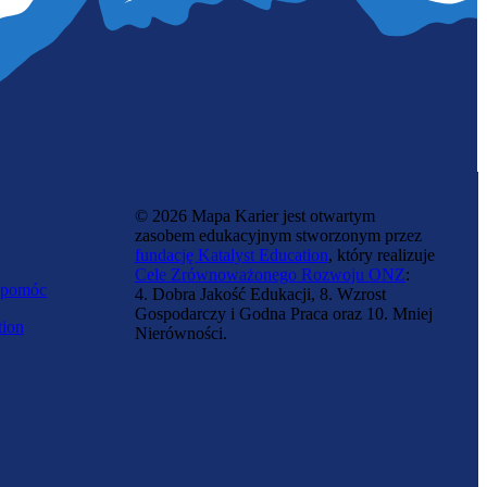
© 2026 Mapa Karier jest otwartym
zasobem edukacyjnym stworzonym przez
fundację Katalyst Education
, który realizuje
Cele Zrównoważonego Rozwoju ONZ
:
 pomóc
4. Dobra Jakość Edukacji, 8. Wzrost
Gospodarczy i Godna Praca oraz 10. Mniej
tion
Nierówności.