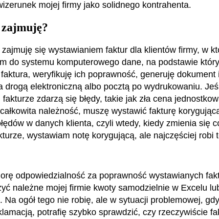
izerunek mojej firmy jako solidnego kontrahenta.
 zajmuję?
zajmuję się wystawianiem faktur dla klientów firmy, w kt
 do systemu komputerowego dane, na podstawie który
faktura, weryfikuję ich poprawność, generuję dokument
ta drogą elektroniczną albo pocztą po wydrukowaniu. Jeś
fakturze zdarzą się błędy, takie jak zła cena jednostkowa
 całkowita należność, muszę wystawić fakturę korygując
łędów w danych klienta, czyli wtedy, kiedy zmienia się c
kturze, wystawiam notę korygującą, ale najczęściej robi 
orę odpowiedzialność za poprawność wystawianych fak
zyć należne mojej firmie kwoty samodzielnie w Excelu lu
. Na ogół tego nie robię, ale w sytuacji problemowej, gdy
klamacją, potrafię szybko sprawdzić, czy rzeczywiście fa