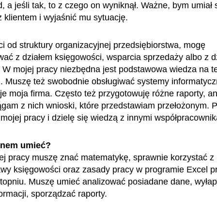
, a jeśli tak, to z czego on wyniknął. Ważne, bym umiał 
 klientem i wyjaśnić mu sytuację.
i od struktury organizacyjnej przedsiębiorstwa, mogę
ać z działem księgowości, wsparcia sprzedaży albo z d
 W mojej pracy niezbędna jest podstawowa wiedza na t
. Muszę też swobodnie obsługiwać systemy informatycz
je moja firma. Często też przygotowuję różne raporty, an
ągam z nich wnioski, które przedstawiam przełożonym. 
mojej pracy i dzielę się wiedzą z innymi współpracowni
enem umieć?
j pracy muszę znać matematykę, sprawnie korzystać z
wy księgowości oraz zasady pracy w programie Excel p
topniu. Muszę umieć analizować posiadane dane, wyła
formacji, sporządzać raporty.