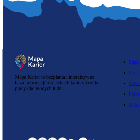
Skąd 
Częst
Mapa Karier to bezpłatna i interaktywna
baza informacji o ścieżkach kariery i rynku
Otwar
pracy dla młodych ludzi.
Polit
Ochro