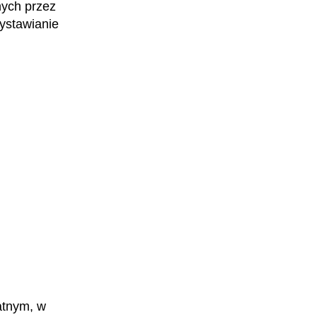
nych przez
ystawianie
Inspektor kontroli skarbowej
Specjalista przeciwdziałania praniu
pieniędzy
atnym, w