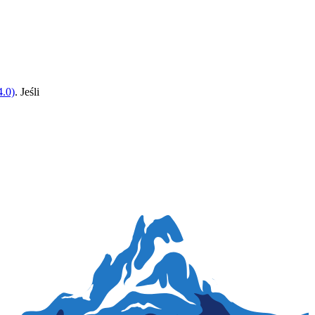
.0)
. Jeśli
Zawód regulowany
Makler