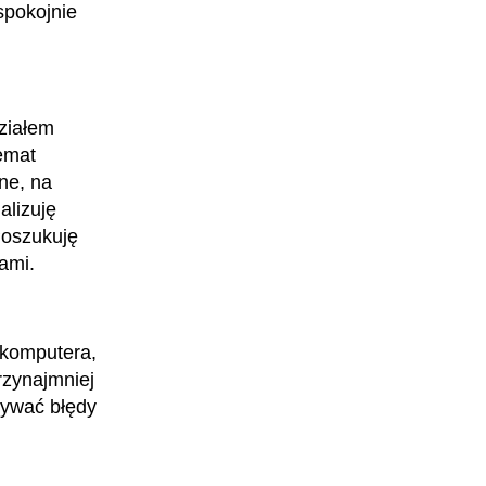
spokojnie
ziałem
emat
ne, na
Specjalista fuzji i przejęć
alizuję
Poszukuję
kami.
 komputera,
rzynajmniej
pywać błędy