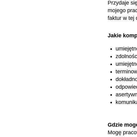
Przydaje si
mojego prac
faktur w tej
Jakie komp
umiejętn
zdolnośc
umiejętn
termino
dokładn
odpowied
asertyw
komunik
Gdzie mog
Mogę praco