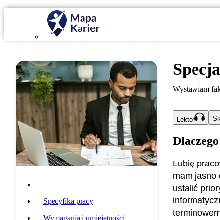
Specja
Wystawiam fak
Sk
Lektor
Dlaczego
Lubię pracow
mam jasno o
Opis zawodu
ustalić prio
informatycz
Specyfika pracy
terminowem
Wymagania i umiejętności