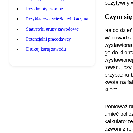
pozytywny w
Przedmioty szkolne
Czym się
Przykładowa ścieżka edukacyjna
Statystyki grupy zawodowej
Na co dzień 
Wprowadzam
Potencjalni pracodawcy
wystawiona 
Drukuj kartę zawodu
go do klien
wystawionej 
towaru, czy
przypadku b
kwota na fa
klient.
Ponieważ bi
umieć polic
kalkulatorze
dzwoni z re