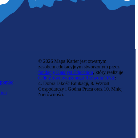
© 2026 Mapa Karier jest otwartym
zasobem edukacyjnym stworzonym przez
fundację Katalyst Education
, który realizuje
Cele Zrównoważonego Rozwoju ONZ
:
 pomóc
4. Dobra Jakość Edukacji, 8. Wzrost
Gospodarczy i Godna Praca oraz 10. Mniej
tion
Nierówności.