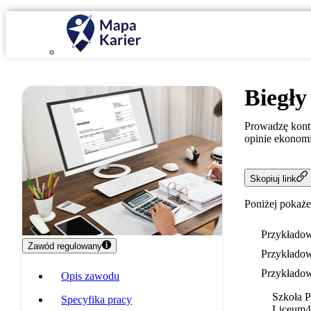
Biegły
Prowadzę kontr
opinie ekonom
Skopiuj link
Poniżej pokaże
Przykładow
Zawód regulowany
Przykładow
Przykładow
Opis zawodu
Szkoła 
Specyfika pracy
Liceum
4