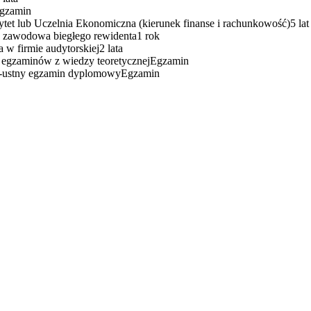
gzamin
tet lub Uczelnia Ekonomiczna (kierunek finanse i rachunkowość)
5 lat
a zawodowa biegłego rewidenta
1 rok
a w firmie audytorskiej
2 lata
 egzaminów z wiedzy teoretycznej
Egzamin
-ustny egzamin dyplomowy
Egzamin