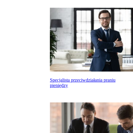
Specjalista przeciwdziałania praniu
pieniędzy