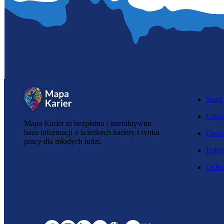
Skąd 
Częst
Mapa Karier to bezpłatna i interaktywna
baza informacji o ścieżkach kariery i rynku
Otwar
pracy dla młodych ludzi.
Polit
Ochro