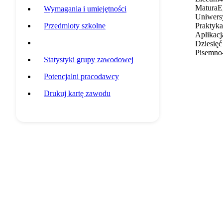
Matura
E
Wymagania i umiejętności
Uniwersy
Przedmioty szkolne
Praktyk
Aplikacj
Przykładowa ścieżka edukacyjna
Dziesięć
Pisemno
Statystyki grupy zawodowej
Potencjalni pracodawcy
Drukuj kartę zawodu