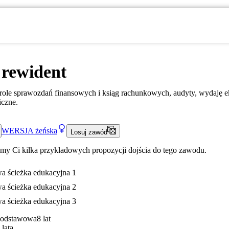
 rewident
ole sprawozdań finansowych i ksiąg rachunkowych, audyty, wydaję ek
iczne.
WERSJA
żeńska
Losuj zawód
my Ci kilka przykładowych propozycji dojścia do tego zawodu.
a ścieżka edukacyjna 1
a ścieżka edukacyjna 2
a ścieżka edukacyjna 3
Podstawowa
8 lat
 lata