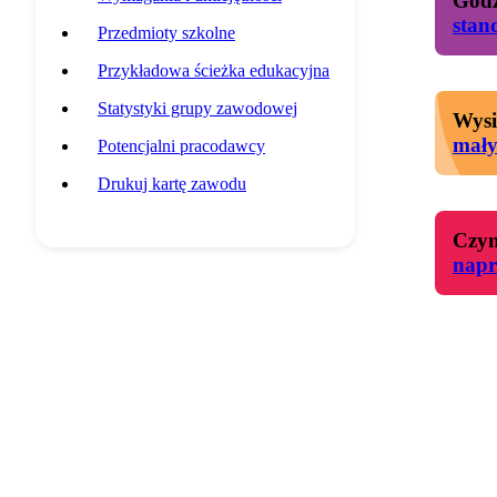
Godz
stan
Przedmioty szkolne
Przykładowa ścieżka edukacyjna
Statystyki grupy zawodowej
Wysi
mał
Potencjalni pracodawcy
Drukuj kartę zawodu
Czyn
napr