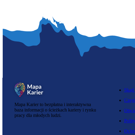
Skąd 
Częst
Mapa Karier to bezpłatna i interaktywna
baza informacji o ścieżkach kariery i rynku
Otwar
pracy dla młodych ludzi.
Polit
Ochro