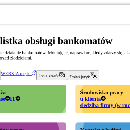
listka obsługi bankomatów
 działanie bankomatów. Montuję je, naprawiam, kiedy zdarzy się jakaś
rzed złodziejami.
WERSJA
męska
Losuj zawód
Zmień język
ża
Środowisko pracy
nse
IT
u klienta
siedziba firmy (w ru