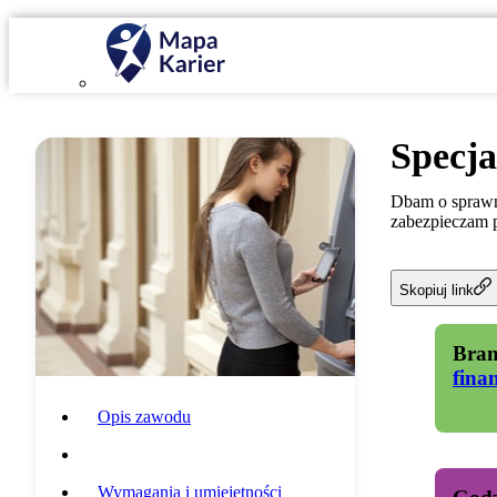
Specja
Dbam o sprawne
zabezpieczam p
Skopiuj link
Bran
fina
Opis zawodu
Specyfika pracy
Wymagania i umiejętności