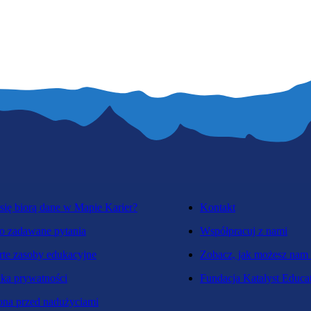
się biorą dane w Mapie Karier?
Kontakt
o zadawane pytania
Współpracuj z nami
te zasoby edukacyjne
Zobacz, jak możesz nam
yka prywatności
Fundacja Katalyst Educa
na przed nadużyciami