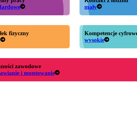
iny pracy
Kontakt z ludźmi
dardowe
mały
łek fizyczny
Kompetencje cyfrow
y
wysokie
ności zawodowe
awianie i montowanie