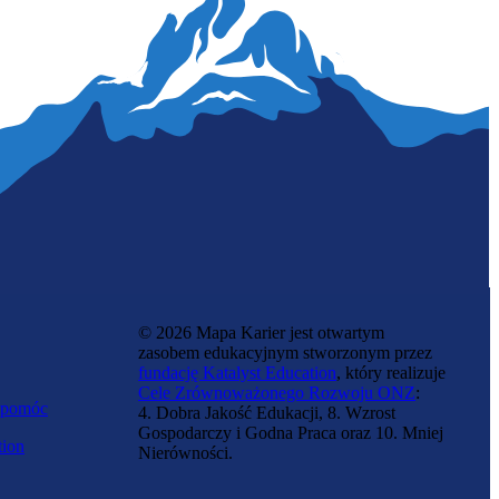
Specjalistka druku i modelowania 3D
© 2026 Mapa Karier jest otwartym
zasobem edukacyjnym stworzonym przez
fundację Katalyst Education
, który realizuje
Cele Zrównoważonego Rozwoju ONZ
:
 pomóc
4. Dobra Jakość Edukacji, 8. Wzrost
Gospodarczy i Godna Praca oraz 10. Mniej
tion
Nierówności.