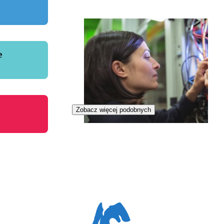
e
Zobacz więcej podobnych
Zawód przyszłości
Konserwatorka systemów
inteligentnych