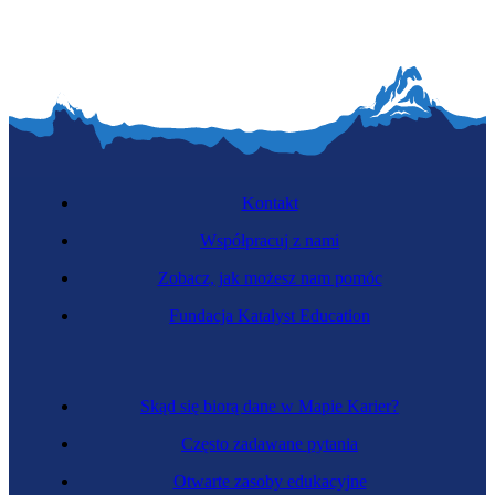
Kontakt
Współpracuj z nami
Zobacz, jak możesz nam pomóc
Fundacja Katalyst Education
Skąd się biorą dane w Mapie Karier?
Często zadawane pytania
Otwarte zasoby edukacyjne