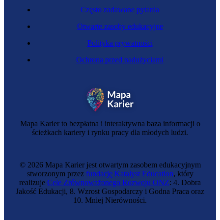
Często zadawane pytania
Otwarte zasoby edukacyjne
Polityka prywatności
Ochrona przed nadużyciami
Specjalistka telekomunikacji
Mapa Karier to bezpłatna i interaktywna baza informacji o
ścieżkach kariery i rynku pracy dla młodych ludzi.
© 2026 Mapa Karier jest otwartym zasobem edukacyjnym
stworzonym przez
fundację Katalyst Education
, który
realizuje
Cele Zrównoważonego Rozwoju ONZ
: 4. Dobra
Jakość Edukacji, 8. Wzrost Gospodarczy i Godna Praca oraz
10. Mniej Nierówności.