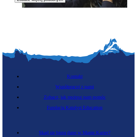
Zawód przyszłości
Konserwatorka systemów inteligentnych
Kontakt
Współpracuj z nami
Zobacz, jak możesz nam pomóc
Fundacja Katalyst Education
Specjalistka druku i modelowania 3D
Skąd się biorą dane w Mapie Karier?