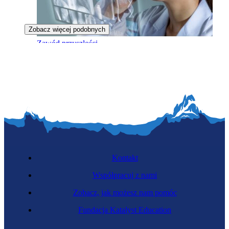
Zobacz więcej podobnych
Zawód przyszłości
Instalatorka sensorów zdrowotnych
Kontakt
Współpracuj z nami
Zobacz, jak możesz nam pomóc
Zawód przyszłości
Fundacja Katalyst Education
Konserwatorka systemów inteligentnych