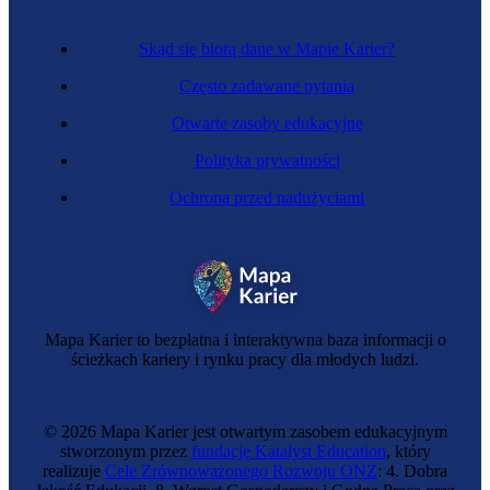
Skąd się biorą dane w Mapie Karier?
Często zadawane pytania
Otwarte zasoby edukacyjne
Polityka prywatności
Ochrona przed nadużyciami
Elektroniczka
Mapa Karier to bezpłatna i interaktywna baza informacji o
ścieżkach kariery i rynku pracy dla młodych ludzi.
© 2026 Mapa Karier jest otwartym zasobem edukacyjnym
stworzonym przez
fundację Katalyst Education
, który
realizuje
Cele Zrównoważonego Rozwoju ONZ
: 4. Dobra