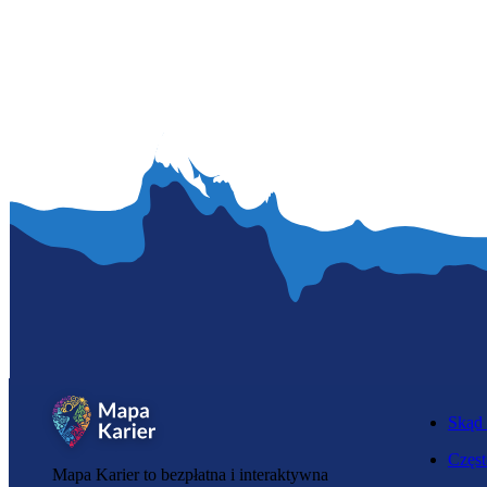
Skąd 
Częst
Mapa Karier to bezpłatna i interaktywna