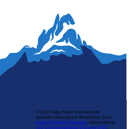
Specjalistka druku i modelowania 3D
© 2026 Mapa Karier jest otwartym
zasobem edukacyjnym stworzonym przez
fundację Katalyst Education
, który realizuje
Cele Zrównoważonego Rozwoju ONZ
: