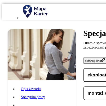
Specja
Dbam o sprawne
zabezpieczam p
Skopiuj link
eksploat
Opis zawodu
montaż o
Specyfika pracy
Wymagania i umiejętności