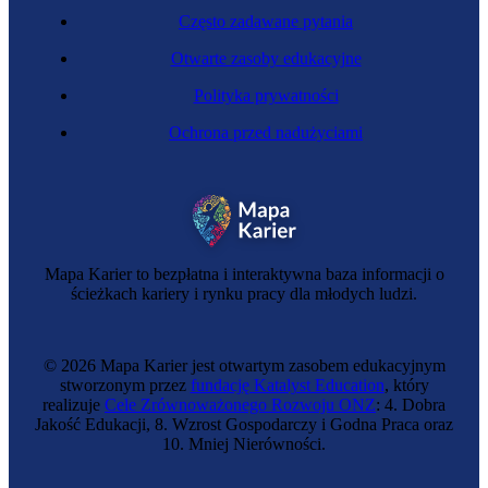
Często zadawane pytania
Otwarte zasoby edukacyjne
Polityka prywatności
Ochrona przed nadużyciami
Specjalista telekomunikacji
Mapa Karier to bezpłatna i interaktywna baza informacji o
ścieżkach kariery i rynku pracy dla młodych ludzi.
© 2026 Mapa Karier jest otwartym zasobem edukacyjnym
stworzonym przez
fundację Katalyst Education
, który
realizuje
Cele Zrównoważonego Rozwoju ONZ
: 4. Dobra
Jakość Edukacji, 8. Wzrost Gospodarczy i Godna Praca oraz
10. Mniej Nierówności.