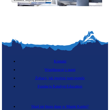
Zawód przyszłości
Konserwator systemów inteligentnych
Kontakt
Współpracuj z nami
Zobacz, jak możesz nam pomóc
Fundacja Katalyst Education
Specjalista druku i modelowania 3D
Skąd się biorą dane w Mapie Karier?