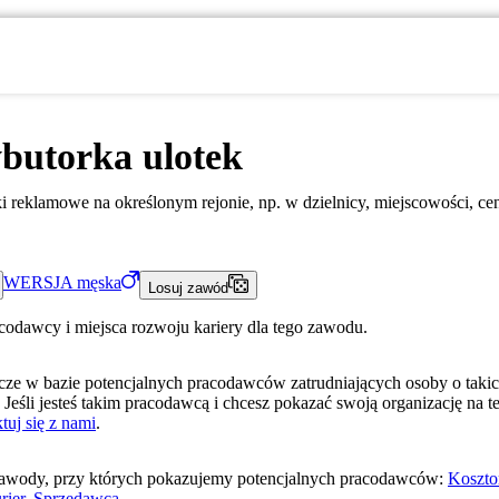
butorka ulotek
i reklamowe na określonym rejonie, np. w dzielnicy, miejscowości, ce
WERSJA
męska
Losuj zawód
acodawcy i miejsca rozwoju kariery dla tego zawodu.
ze w bazie potencjalnych pracodawców zatrudniających osoby o taki
 Jeśli jesteś takim pracodawcą i chcesz pokazać swoją organizację na te
tuj się z nami
.
awody, przy których pokazujemy potencjalnych pracodawców:
Koszto
rier
,
Sprzedawca
.