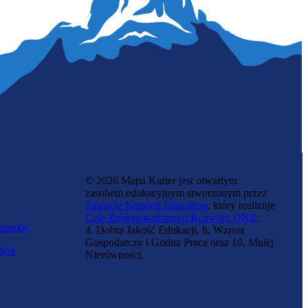
Szatniarka
© 2026 Mapa Karier jest otwartym
zasobem edukacyjnym stworzonym przez
fundację Katalyst Education
, który realizuje
Cele Zrównoważonego Rozwoju ONZ
:
 pomóc
4. Dobra Jakość Edukacji, 8. Wzrost
Gospodarczy i Godna Praca oraz 10. Mniej
tion
Nierówności.
Pomoc domowa