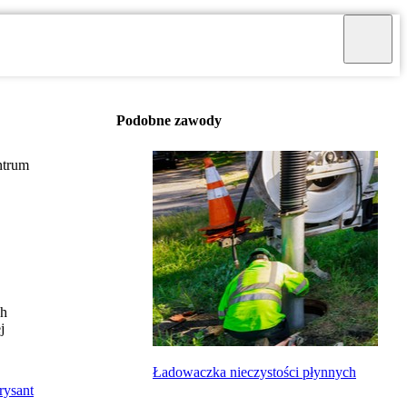
Podobne zawody
ntrum
ch
j
Ładowaczka nieczystości płynnych
rysant