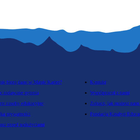
się biorą dane w Mapie Karier?
Kontakt
o zadawane pytania
Współpracuj z nami
te zasoby edukacyjne
Zobacz, jak możesz nam
yka prywatności
Fundacja Katalyst Educa
na przed nadużyciami