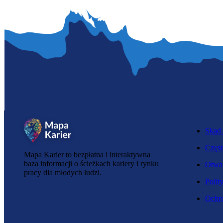
Skąd 
Częst
Mapa Karier to bezpłatna i interaktywna
baza informacji o ścieżkach kariery i rynku
Otwar
pracy dla młodych ludzi.
Polit
Ochro