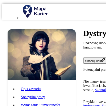
Dystry
Roznoszę ulotk
handlowym.
Skopiuj link
Potencjalni pr
Nie mamy jeszc
kwalifikacjach.
Opis zawodu
stronie,
skontak
Specyfika pracy
Przykładowe z
Wymagania i umiejętności
budowlany
,
Ku