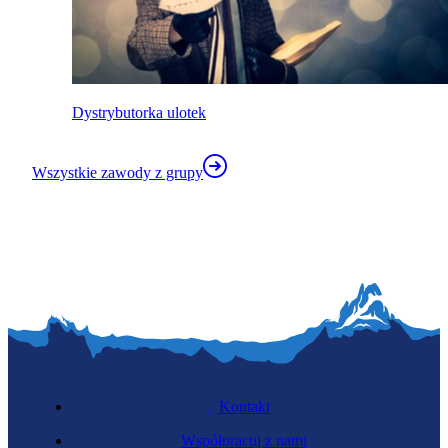
Dystrybutorka ulotek
Wszystkie zawody z grupy
Kontakt
Współpracuj z nami