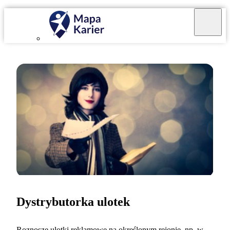
Dystrybutorka ulotek
Roznoszę ulotki reklamowe na określonym rejonie, np. w