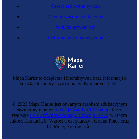
Często zadawane pytania
Otwarte zasoby edukacyjne
Polityka prywatności
Ochrona przed nadużyciami
Mapa Karier to bezpłatna i interaktywna baza informacji o
ścieżkach kariery i rynku pracy dla młodych ludzi.
© 2026 Mapa Karier jest otwartym zasobem edukacyjnym
stworzonym przez
fundację Katalyst Education
, który
realizuje
Cele Zrównoważonego Rozwoju ONZ
: 4. Dobra
Jakość Edukacji, 8. Wzrost Gospodarczy i Godna Praca oraz
10. Mniej Nierówności.