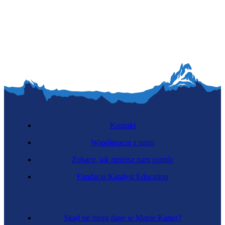
Kontakt
Współpracuj z nami
Zobacz, jak możesz nam pomóc
Fundacja Katalyst Education
Skąd się biorą dane w Mapie Karier?