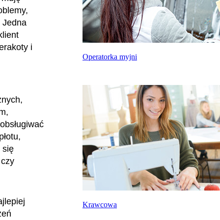
oblemy,
. Jedna
lient
erakoty i
Operatorka myjni
.
znych,
im,
 obsługiwać
płotu,
 się
 czy
jlepiej
Krawcowa
zeń