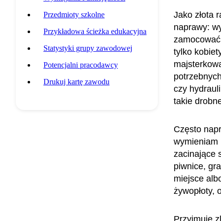
Jako złota 
Przedmioty szkolne
naprawy: wy
Przykładowa ścieżka edukacyjna
zamocować 
Statystyki grupy zawodowej
tylko kobie
majsterkowa
Potencjalni pracodawcy
potrzebnych 
Drukuj kartę zawodu
czy hydrauli
takie drobne
Często napr
wymieniam 
zacinające 
piwnice, gr
miejsce alb
żywopłoty, 
Przyjmuję z