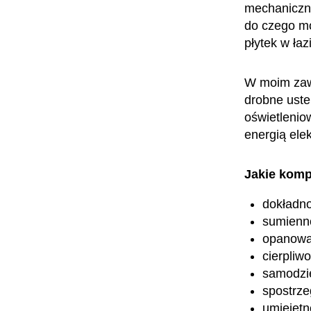
mechanicznyc
do czego mo
płytek w ła
W moim zawo
drobne uste
oświetlenio
energią ele
Jakie komp
dokładn
sumienn
opanowa
cierpliw
samodzi
spostrz
umiejętn