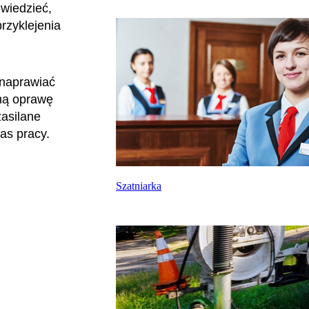
 wiedzieć,
rzyklejenia
 naprawiać
aną oprawę
zasilane
zas pracy.
Szatniarka