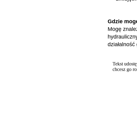
Gdzie mog
Mogę znaleź
hydrauliczn
działalność
Tekst udostę
chcesz go r