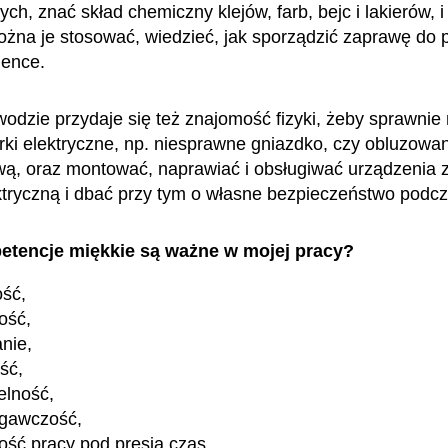
h, znać skład chemiczny klejów, farb, bejc i lakierów, i
żna je stosować, wiedzieć, jak sporządzić zaprawę do p
zience.
dzie przydaje się też znajomość fizyki, żeby sprawnie
rki elektryczne, np. niesprawne gniazdko, czy obluzow
wą, oraz montować, naprawiać i obsługiwać urządzenia 
ktryczną i dbać przy tym o własne bezpieczeństwo podc
etencje miękkie są ważne w mojej pracy?
ość,
ość,
nie,
ość,
elność,
egawczość,
ość pracy pod presją czas.