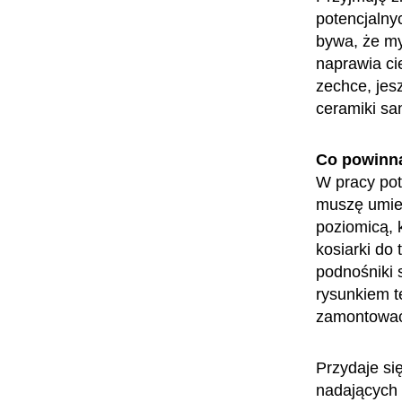
potencjalny
bywa, że my
naprawia cie
zechce, jesz
ceramiki san
Co powinn
W pracy pot
muszę umieć
poziomicą, 
kosiarki do
podnośniki 
rysunkiem t
zamontować
Przydaje si
nadających 