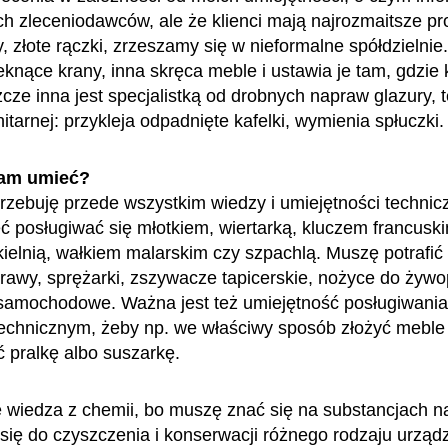
ch zleceniodawców, ale że klienci mają najrozmaitsze pr
, złote rączki, zrzeszamy się w nieformalne spółdzielnie
knące krany, inna skręca meble i ustawia je tam, gdzie k
cze inna jest specjalistką od drobnych napraw glazury, t
itarnej: przykleja odpadnięte kafelki, wymienia spłuczki
am umieć?
rzebuję przede wszystkim wiedzy i umiejętności technic
 posługiwać się młotkiem, wiertarką, kluczem francusk
kielnią, wałkiem malarskim czy szpachlą. Muszę potrafić
 trawy, sprężarki, zszywacze tapicerskie, nożyce do żywo
samochodowe. Ważna jest też umiejętność posługiwania
echnicznym, żeby np. we właściwy sposób złożyć meble
 pralkę albo suszarkę.
ę wiedza z chemii, bo muszę znać się na substancjach na
się do czyszczenia i konserwacji różnego rodzaju urząd