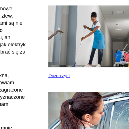
domowe
 zlew,
mi są nie
do
, ani
jak elektryk
 brać się za
kna,
Dozorczyni
rawiam
 zagracone
 wyznaczone
inam
ormuję