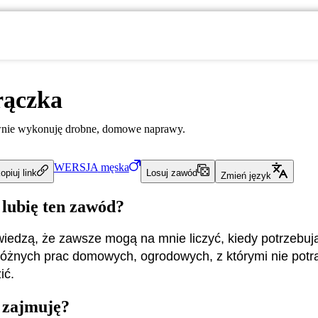
rączka
wnie wykonuję drobne, domowe naprawy.
WERSJA
męska
opiuj link
Losuj zawód
Zmień język
 lubię ten zawód?
 wiedzą, że zawsze mogą na mnie liczyć, kiedy potrzebu
óżnych prac domowych, ogrodowych, z którymi nie potra
ić.
 zajmuję?