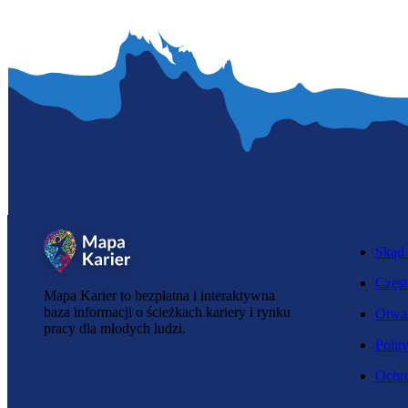
Skąd 
Częst
Mapa Karier to bezpłatna i interaktywna
baza informacji o ścieżkach kariery i rynku
Otwar
pracy dla młodych ludzi.
Polit
Ochro