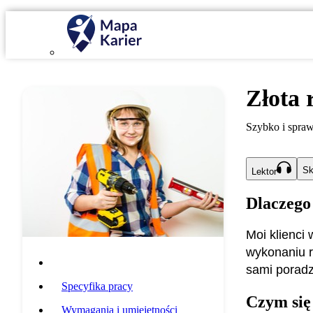
Złota 
Szybko i spra
Sk
Lektor
Dlaczego
Moi klienci
wykonaniu r
Opis zawodu
sami poradz
Specyfika pracy
Czym się
Wymagania i umiejętności