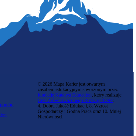
© 2026 Mapa Karier jest otwartym
zasobem edukacyjnym stworzonym przez
fundację Katalyst Education
, który realizuje
Cele Zrównoważonego Rozwoju ONZ
:
 pomóc
4. Dobra Jakość Edukacji, 8. Wzrost
Gospodarczy i Godna Praca oraz 10. Mniej
tion
Nierówności.