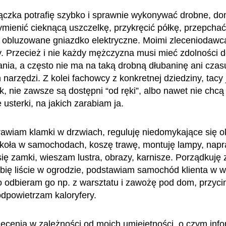
rączka potrafię szybko i sprawnie wykonywać drobne, 
mienić cieknącą uszczelkę, przykręcić półkę, przepchać
obluzowane gniazdko elektryczne. Moimi zleceniodawca
ty. Przecież i nie każdy mężczyzna musi mieć zdolności 
nia, a często nie ma na taką drobną dłubaninę ani czasu
narzędzi. Z kolei fachowcy z konkretnej dziedziny, tacy 
k, nie zawsze są dostępni “od ręki”, albo nawet nie chcą
 usterki, na jakich zarabiam ja.
awiam klamki w drzwiach, reguluję niedomykające się o
koła w samochodach, koszę trawę, montuję lampy, nap
się zamki, wieszam lustra, obrazy, karnisze. Porządkuję
abię liście w ogrodzie, podstawiam samochód klienta w
o odbieram go np. z warsztatu i zawożę pod dom, przyc
odpowietrzam kaloryfery.
lecenia w zależności od moich umiejętności, o czym inf