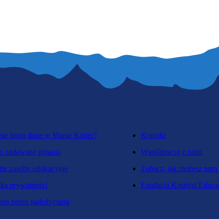
się biorą dane w Mapie Karier?
Kontakt
o zadawane pytania
Współpracuj z nami
te zasoby edukacyjne
Zobacz, jak możesz nam
yka prywatności
Fundacja Katalyst Educa
na przed nadużyciami