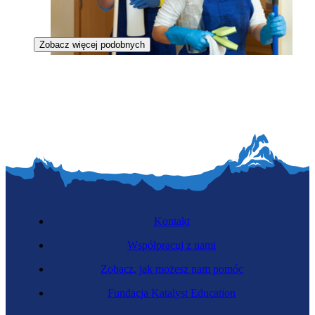
Zobacz więcej podobnych
Sprzątaczka
Kontakt
Współpracuj z nami
Zobacz, jak możesz nam pomóc
Salowa
Fundacja Katalyst Education