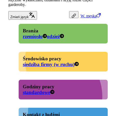
garderoby.
W.
męska
Zmień język
Branża
rzemiosło
odzież
Środowisko pracy
siedziba firmy (w ruchu)
Godziny pracy
standardowe
Kontakt z ludźmi