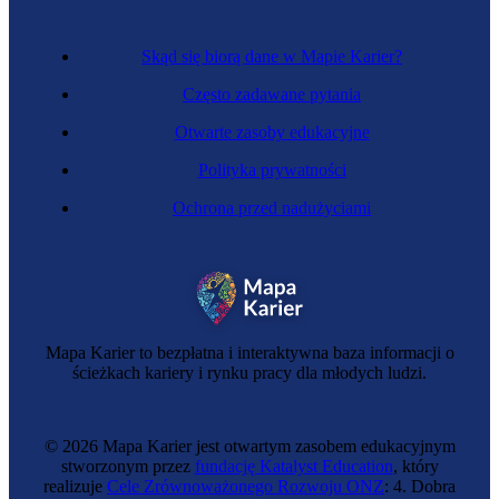
Skąd się biorą dane w Mapie Karier?
Często zadawane pytania
Otwarte zasoby edukacyjne
Polityka prywatności
Ochrona przed nadużyciami
Dójka
Mapa Karier to bezpłatna i interaktywna baza informacji o
ścieżkach kariery i rynku pracy dla młodych ludzi.
© 2026 Mapa Karier jest otwartym zasobem edukacyjnym
stworzonym przez
fundację Katalyst Education
, który
realizuje
Cele Zrównoważonego Rozwoju ONZ
: 4. Dobra