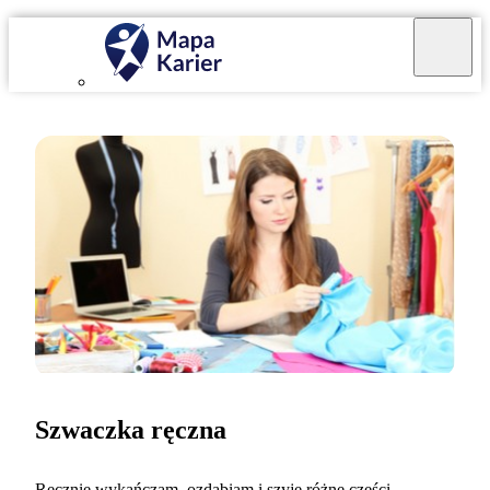
Szwaczka ręczna
Ręcznie wykańczam, ozdabiam i szyję różne części