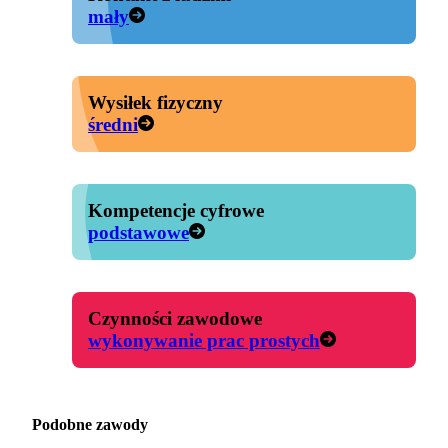
mały
Wysiłek fizyczny
średni
Kompetencje cyfrowe
podstawowe
Czynności zawodowe
wykonywanie prac prostych
Podobne zawody