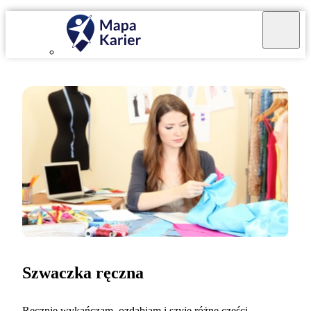
Szwaczka ręczna
Ręcznie wykańczam, ozdabiam i szyję różne części