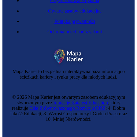
Często zadawane pytania
Otwarte zasoby edukacyjne
Polityka prywatności
Ochrona przed nadużyciami
Dójka
Mapa Karier to bezpłatna i interaktywna baza informacji o
ścieżkach kariery i rynku pracy dla młodych ludzi.
© 2026 Mapa Karier jest otwartym zasobem edukacyjnym
stworzonym przez
fundację Katalyst Education
, który
realizuje
Cele Zrównoważonego Rozwoju ONZ
: 4. Dobra
Jakość Edukacji, 8. Wzrost Gospodarczy i Godna Praca oraz
10. Mniej Nierówności.