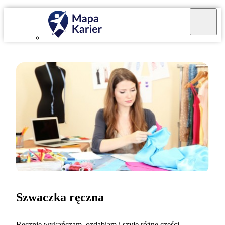
Szwaczka ręczna
Ręcznie wykańczam, ozdabiam i szyję różne części