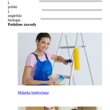
j.
polski
j.
angielski
biologia
Podobne zawody
Malarka budowlana