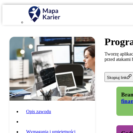
Progra
Tworzę aplikac
przed atakami 
Skopiuj link
Bran
fina
Opis zawodu
Specyfika pracy
Wymagania i umiejętności