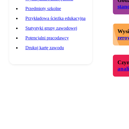
Godz
stan
Przedmioty szkolne
Przykładowa ścieżka edukacyjna
Statystyki grupy zawodowej
Wysi
zero
Potencjalni pracodawcy
Drukuj kartę zawodu
Czyn
anal