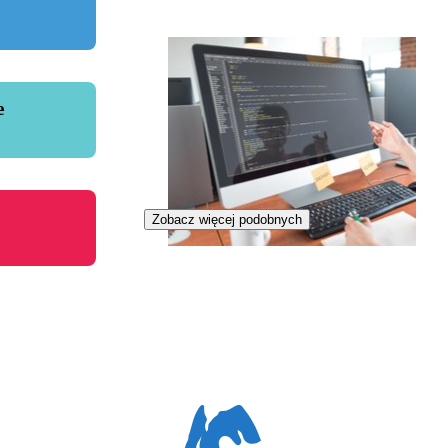
e
Zobacz więcej podobnych
Inżynierka analizy danych