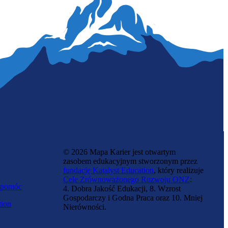
Programistka botów
© 2026 Mapa Karier jest otwartym
zasobem edukacyjnym stworzonym przez
fundację Katalyst Education
, który realizuje
Cele Zrównoważonego Rozwoju ONZ
:
 pomóc
4. Dobra Jakość Edukacji, 8. Wzrost
Gospodarczy i Godna Praca oraz 10. Mniej
tion
Nierówności.
Specjalistka ds. chmury obliczeniowej