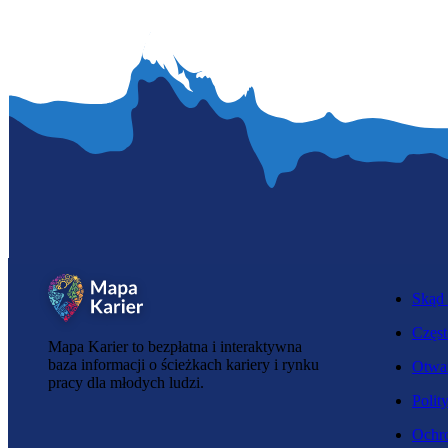
Skąd 
Częst
Mapa Karier to bezpłatna i interaktywna
baza informacji o ścieżkach kariery i rynku
Otwar
pracy dla młodych ludzi.
Polit
Ochro