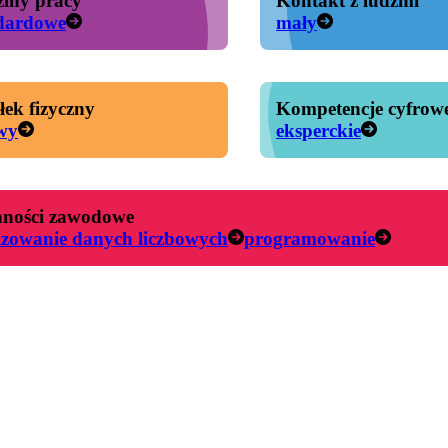
iny pracy
Kontakt z ludźmi
dardowe
mały
łek fizyczny
Kompetencje cyfrow
wy
eksperckie
ności zawodowe
izowanie danych liczbowych
programowanie