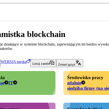
mistka blockchain
je działające w systemie blockchain, zapewniającym im bardzo wysok
hakerów.
WERSJA
męska
Losuj zawód
Zmień język
ża
Środowisko pracy
nse
IT
zdalnie
siedziba firmy (na si