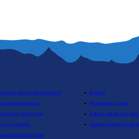
się biorą dane w Mapie Karier?
Kontakt
o zadawane pytania
Współpracuj z nami
te zasoby edukacyjne
Zobacz, jak możesz nam
yka prywatności
Fundacja Katalyst Educa
na przed nadużyciami