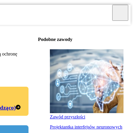
Podobne zawody
ą ochronę
edząco)
Zawód przyszłości
Projektantka interfejsów neuronowych