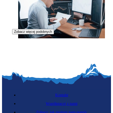
Zobacz więcej podobnych
Inżynier analizy danych
Kontakt
Współpracuj z nami
Zobacz, jak możesz nam pomóc