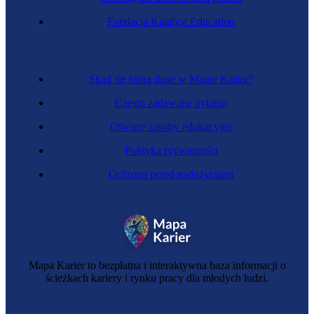
Fundacja Katalyst Education
Programista botów
Skąd się biorą dane w Mapie Karier?
Często zadawane pytania
Otwarte zasoby edukacyjne
Polityka prywatności
Ochrona przed nadużyciami
Specjalista ds. chmury obliczeniowej
Mapa Karier to bezpłatna i interaktywna baza informacji o
ścieżkach kariery i rynku pracy dla młodych ludzi.