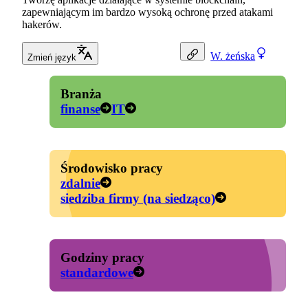
zapewniającym im bardzo wysoką ochronę przed atakami
hakerów.
W.
żeńska
Zmień język
Branża
finanse
IT
Środowisko pracy
zdalnie
siedziba firmy (na siedząco)
Godziny pracy
standardowe