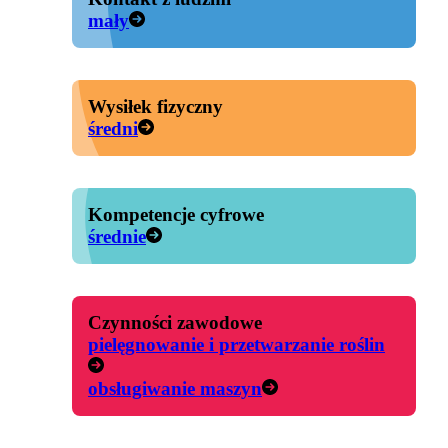
mały
Wysiłek fizyczny
średni
Kompetencje cyfrowe
średnie
Czynności zawodowe
pielęgnowanie i przetwarzanie roślin
obsługiwanie maszyn