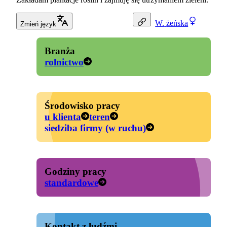
W.
żeńska
Zmień język
Branża
rolnictwo
Środowisko pracy
u klienta
teren
siedziba firmy (w ruchu)
Godziny pracy
standardowe
Kontakt z ludźmi