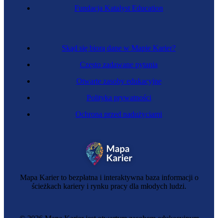
Zawód przyszłości
Fundacja Katalyst Education
Zadziczacz
Skąd się biorą dane w Mapie Karier?
Często zadawane pytania
Otwarte zasoby edukacyjne
Polityka prywatności
Ochrona przed nadużyciami
Chmielarz
Mapa Karier to bezpłatna i interaktywna baza informacji o
ścieżkach kariery i rynku pracy dla młodych ludzi.