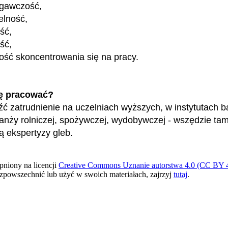
egawczość,
elność,
ość,
ść,
ość skoncentrowania się na pracy.
ę pracować?
ć zatrudnienie na uczelniach wyższych, w instytutach 
ranży rolniczej, spożywczej, wydobywczej - wszędzie tam
ą ekspertyzy gleb.
pniony na licencji
Creative Commons Uznanie autorstwa 4.0 (CC BY 4
ozpowszechnić lub użyć w swoich materiałach, zajrzyj
tutaj
.