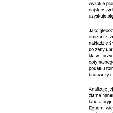
wysokie plo
najsłabszyc
uzyskuje si
Jako gleboz
obszarze, ż
nakładzie śr
bo żeby upr
klasy i przy
optymalnego
podatku rol
badawczy i 
Analizuję je
ziarna mine
laboratoryjn
Egnera, wie