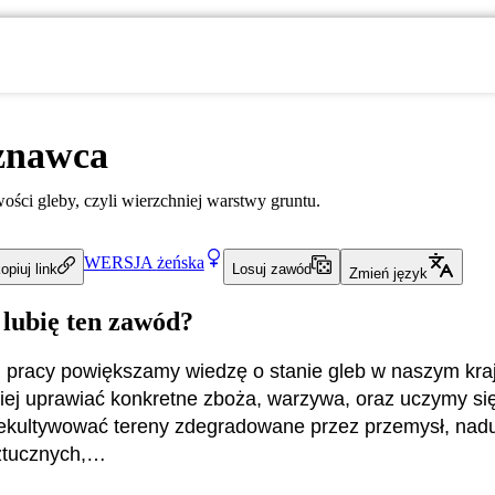
znawca
ści gleby, czyli wierzchniej warstwy gruntu.
WERSJA
żeńska
opiuj link
Losuj zawód
Zmień język
 lubię ten zawód?
j pracy powiększamy wiedzę o stanie gleb w naszym kra
piej uprawiać konkretne zboża, warzywa, oraz uczymy się
 rekultywować tereny zdegradowane przez przemysł, na
tucznych,…