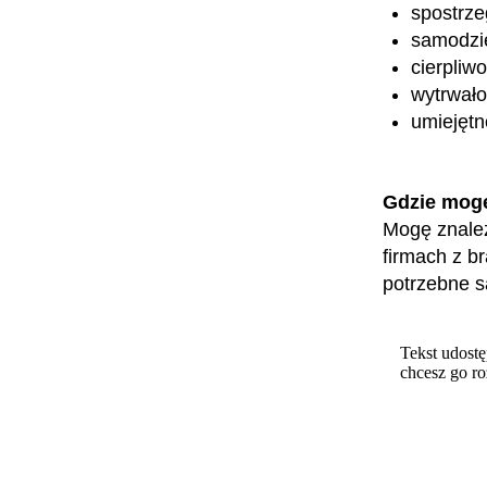
spostrz
samodzi
cierpliw
wytrwało
umiejętn
Gdzie mog
Mogę znaleź
firmach z b
potrzebne s
Tekst udostę
chcesz go r