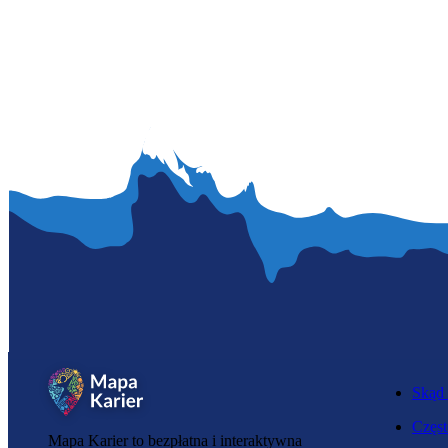
Skąd 
Częst
Mapa Karier to bezpłatna i interaktywna