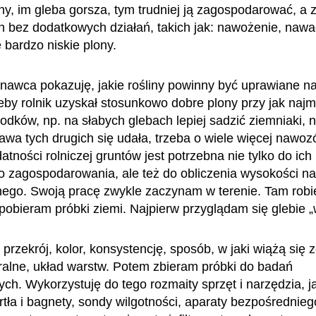
ny, im gleba gorsza, tym trudniej ją zagospodarować, a z
h bez dodatkowych działań, takich jak: nawożenie, nawa
ę bardzo niskie plony.
nawca pokazuję, jakie rośliny powinny być uprawiane 
eby rolnik uzyskał stosunkowo dobre plony przy jak naj
odków, np. na słabych glebach lepiej sadzić ziemniaki, n
awa tych drugich się udała, trzeba o wiele więcej nawo
datności rolniczej gruntów jest potrzebna nie tylko do ich
 zagospodarowania, ale też do obliczenia wysokości n
nego. Swoją pracę zwykle zaczynam w terenie. Tam rob
pobieram próbki ziemi. Najpierw przyglądam się glebie „
j przekrój, kolor, konsystencję, sposób, w jaki wiążą się 
ralne, układ warstw. Potem zbieram próbki do badań
ych. Wykorzystuję do tego rozmaity sprzęt i narzędzia, j
rtła i bagnety, sondy wilgotności, aparaty bezpośrednieg