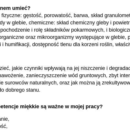
enem umieć?
fizyczne: gęstość, porowatość, barwa, skład granulomet
dy w glebie, chemiczne: skład chemiczny gleby i powiet
pochodzenie i rolę składników pokarmowych, i biologicz
organiczne oraz mikroorganizmy występujące w glebie, 
i i humifikacji, dostępność tlenu dla korzeni roślin, właśc
eć, jakie czynniki wpływają na jej niszczenie i degradac
awożenie, zanieczyszczenie wód gruntowych, zbyt int
 surowców naturalnych, oraz jak można ją zrekultywowa
do dobrego stanu.
etencje miękkie są ważne w mojej pracy?
nie,
ość,