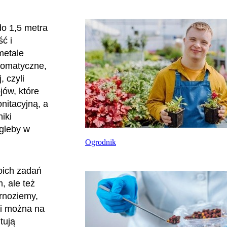
do 1,5 metra
ć i
metale
romatyczne,
, czyli
jów, które
onitacyjną, a
iki
 gleby w
Ogrodnik
moich zadań
, ale też
arnoziemy,
 i można na
tują