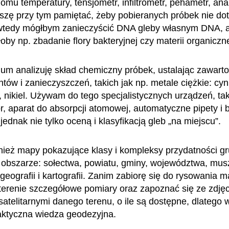
iomu temperatury, tensjometr, infiltrometr, pehametr, ana
zę przy tym pamiętać, żeby pobieranych próbek nie do
wtedy mógłbym zanieczyścić DNA gleby własnym DNA, a
oby np. zbadanie flory bakteryjnej czy materii organiczn
ium analizuję skład chemiczny próbek, ustalając zawart
tów i zanieczyszczeń, takich jak np. metale ciężkie: cy
, nikiel. Używam do tego specjalistycznych urządzeń, tak
r, aparat do absorpcji atomowej, automatyczne pipety i b
jednak nie tylko oceną i klasyfikacją gleb „na miejscu”.
ież mapy pokazujące klasy i kompleksy przydatności g
obszarze: sołectwa, powiatu, gminy, województwa, mus
geografii i kartografii. Zanim zabiorę się do rysowania 
erenie szczegółowe pomiary oraz zapoznać się ze zdję
 satelitarnymi danego terenu, o ile są dostępne, dlatego 
aktyczna wiedza geodezyjna.