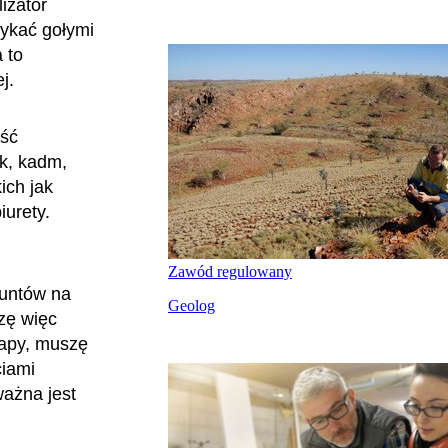
lizator
tykać gołymi
 to
ej.
ość
nk, kadm,
ich jak
iurety.
Zawód regulowany
runtów na
Geolog
zę więc
mapy, muszę
ciami
ważna jest