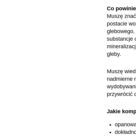
Co powini
Muszę znać 
postacie wo
glebowego, 
substancje 
mineralizacj
gleby.
Muszę wiedzi
nadmierne n
wydobywanie
przywrócić 
Jakie komp
opanowa
dokładn