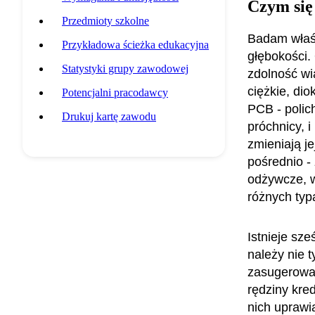
Czym się
Przedmioty szkolne
Badam właśc
Przykładowa ścieżka edukacyjna
głębokości.
Statystyki grupy zawodowej
zdolność wi
ciężkie, di
Potencjalni pracodawcy
PCB - polich
Drukuj kartę zawodu
próchnicy, i
zmieniają je
pośrednio - 
odżywcze, w
różnych ty
Istnieje sz
należy nie t
zasugerowani
rędziny kre
nich uprawi