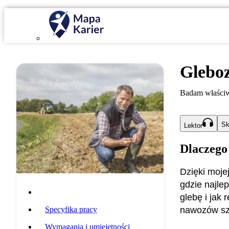
Glebo
Badam właściwo
Sk
Lektor
Dlaczego
Dzięki moje
gdzie najle
Opis zawodu
glebę i jak
Specyfika pracy
nawozów sz
Wymagania i umiejętności