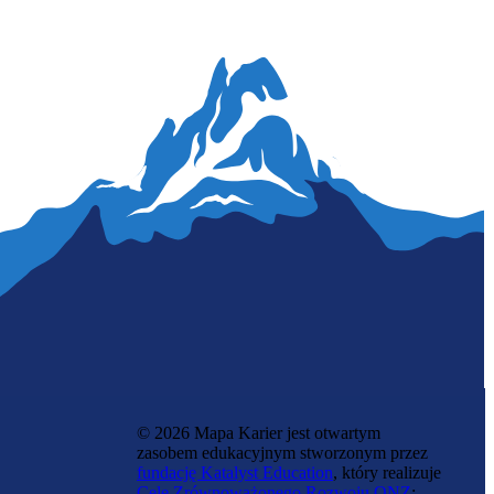
© 2026 Mapa Karier jest otwartym
zasobem edukacyjnym stworzonym przez
fundację Katalyst Education
, który realizuje
Cele Zrównoważonego Rozwoju ONZ
: