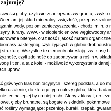
 zajmuję?
iwości gleby, czyli wierzchniej warstwy gruntu, zwykle 
 Oceniam jej skład mineralny, zwięzłość, przepuszczalnoś
ązania wody, poziom zanieczyszczenia - chodzi m.in. o 
oksyny, furany, WWA - wielopierścieniowe węglowodory a
lorowane bifenyle, oraz ilość i jakość materii organicznej
 biomasy bakteryjnej, czyli żyjących w glebie drobnoustro
j strukturę. Wszystkie te elementy określają tzw. klasę b
żyzność, czyli zdolność do zaopatrywania roślin w składn
odę i tlen, a ta z kolei - możliwość wykorzystania danej
pach upraw.
eść głównych klas bonitacyjnych i szereg podklas, a do 
ylko ustalenie, do którego typu należy gleba, którą badam
e, co najlepiej by na niej rosło. Gleby z klasy I, np. cz
dowe, gleby brunatne, są bogate w składniki pokarmowe
ać rośliny wymagające: pszenicę, buraki, rzepak, gwaran