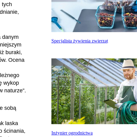
 tych
dnianie,
na danym
Specjalista żywienia zwierząt
mniejszym
iż buraki,
zów. Ocena
ależnego
ię wykop
w naturze”.
ze sobą
ak laska
o ścinania,
Inżynier ogrodnictwa