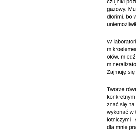
czujniki poz
gazowy. Mus
dłońmi, bo 
uniemożliwił
W laborator
mikroelemen
ołów, miedź
mineralizato
Zajmuję się 
Tworzę równ
konkretnym 
znać się na 
wykonać w t
lotniczymi i
dla mnie pr