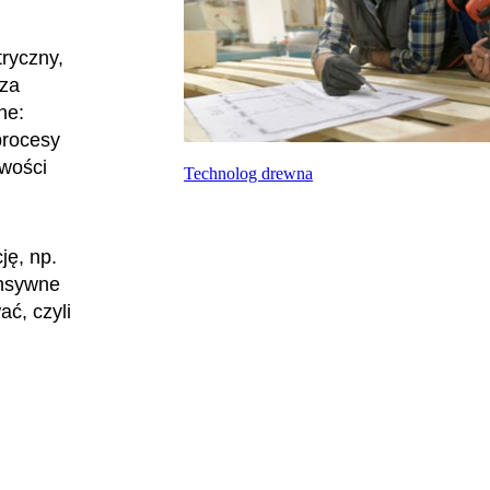
ryczny,
rza
ne:
procesy
iwości
Technolog drewna
ję, np.
ensywne
ć, czyli