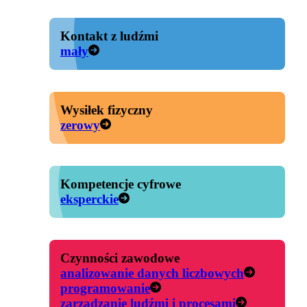
Kontakt z ludźmi
mały
Wysiłek fizyczny
zerowy
Kompetencje cyfrowe
eksperckie
Czynności zawodowe
analizowanie danych liczbowych
programowanie
zarządzanie ludźmi i procesami