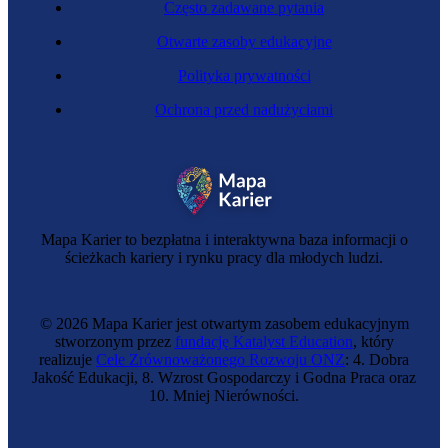
Często zadawane pytania
Otwarte zasoby edukacyjne
Polityka prywatności
Ochrona przed nadużyciami
Mapa Karier to bezpłatna i interaktywna baza informacji o
ścieżkach kariery i rynku pracy dla młodych ludzi.
© 2026 Mapa Karier jest otwartym zasobem edukacyjnym
stworzonym przez
fundację Katalyst Education
, który
realizuje
Cele Zrównoważonego Rozwoju ONZ
: 4. Dobra
Jakość Edukacji, 8. Wzrost Gospodarczy i Godna Praca oraz
10. Mniej Nierówności.