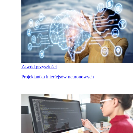
Zawód przyszłości
Projektantka interfejsów neuronowych