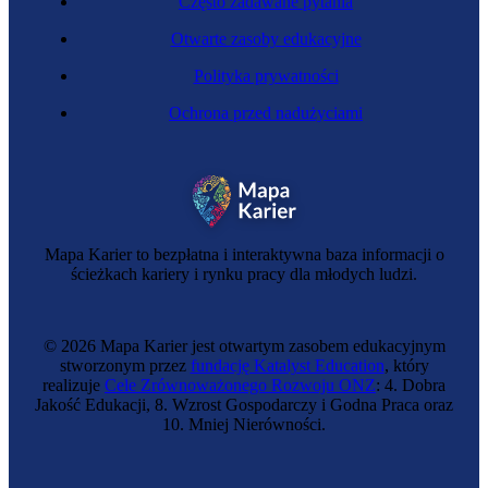
Często zadawane pytania
Otwarte zasoby edukacyjne
Polityka prywatności
Ochrona przed nadużyciami
Inżynierka analizy danych
Mapa Karier to bezpłatna i interaktywna baza informacji o
ścieżkach kariery i rynku pracy dla młodych ludzi.
© 2026 Mapa Karier jest otwartym zasobem edukacyjnym
stworzonym przez
fundację Katalyst Education
, który
realizuje
Cele Zrównoważonego Rozwoju ONZ
: 4. Dobra
Jakość Edukacji, 8. Wzrost Gospodarczy i Godna Praca oraz
10. Mniej Nierówności.