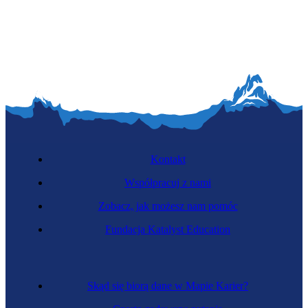
Inżynierka systemów VR
Kontakt
Współpracuj z nami
Zobacz, jak możesz nam pomóc
Zawód przyszłości
Fundacja Katalyst Education
Projektantka interfejsów neuronowych
Skąd się biorą dane w Mapie Karier?