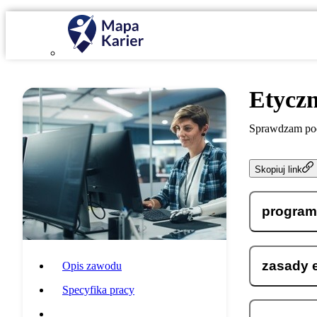
Etycz
Sprawdzam pod
Skopiuj link
program
zasady 
Opis zawodu
Specyfika pracy
Wymagania i umiejętności