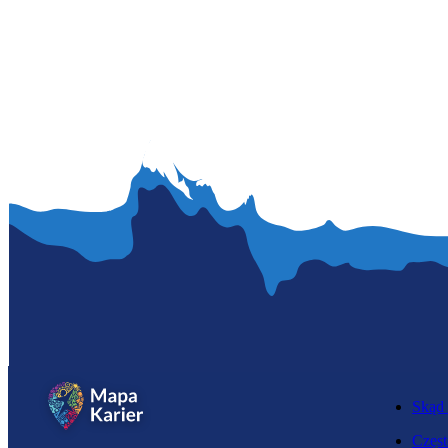
Skąd 
Częst