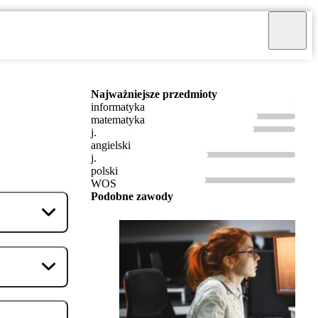
Najważniejsze przedmioty
informatyka
matematyka
j.
angielski
j.
polski
WOS
Podobne zawody