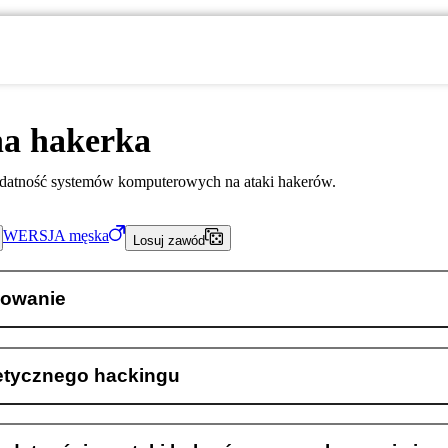
na hakerka
atność systemów komputerowych na ataki hakerów.
WERSJA
męska
Losuj zawód
owanie
etycznego hackingu