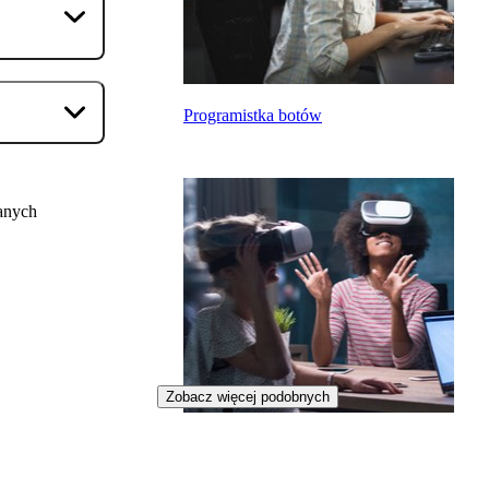
Programistka botów
anych
Zobacz więcej podobnych
Inżynierka systemów VR