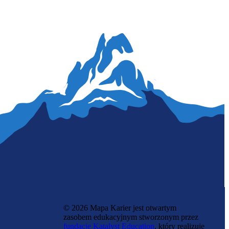
Zawód przyszłości
Projektantka interfejsów neuronowych
© 2026 Mapa Karier jest otwartym
zasobem edukacyjnym stworzonym przez
fundację Katalyst Education
, który realizuje