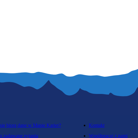
się biorą dane w Mapie Karier?
Kontakt
o zadawane pytania
Współpracuj z nami