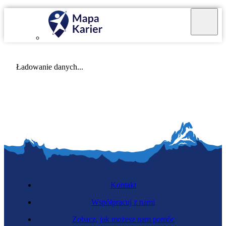
Mapa Karier v 4.0.0
Ładowanie danych...
Kontakt
Współpracuj z nami
Zobacz, jak możesz nam pomóc