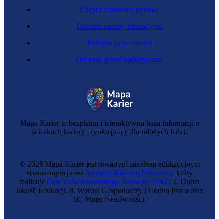
Często zadawane pytania
Otwarte zasoby edukacyjne
Polityka prywatności
Ochrona przed nadużyciami
Zawód regulowany
Nauczycielka
Mapa Karier to bezpłatna i interaktywna baza informacji o
ścieżkach kariery i rynku pracy dla młodych ludzi.
© 2026 Mapa Karier jest otwartym zasobem edukacyjnym
stworzonym przez
fundację Katalyst Education
, który
realizuje
Cele Zrównoważonego Rozwoju ONZ
: 4. Dobra
Jakość Edukacji, 8. Wzrost Gospodarczy i Godna Praca oraz
10. Mniej Nierówności.