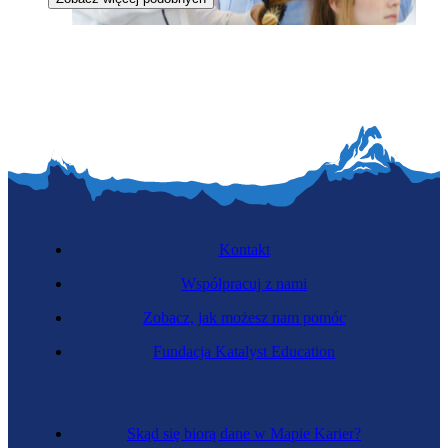
Zawód regulowany
Nauczycielka zawodu
Kontakt
Współpracuj z nami
Zobacz, jak możesz nam pomóc
Fundacja Katalyst Education
Asystentka nauczyciela
Skąd się biorą dane w Mapie Karier?