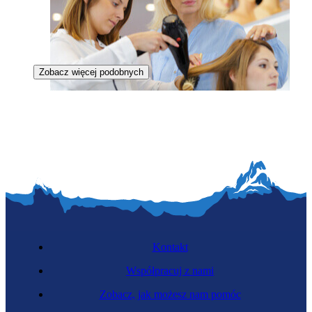
Zobacz więcej podobnych
Zawód regulowany
Nauczycielka zawodu
Kontakt
Współpracuj z nami
Zobacz, jak możesz nam pomóc