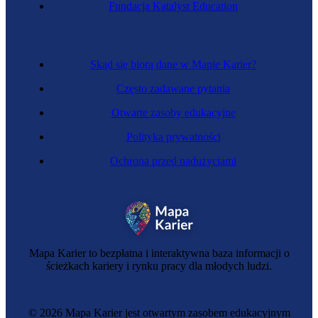
Fundacja Katalyst Education
Asystentka nauczyciela
Skąd się biorą dane w Mapie Karier?
Często zadawane pytania
Otwarte zasoby edukacyjne
Polityka prywatności
Ochrona przed nadużyciami
Zawód regulowany
Nauczycielka
Mapa Karier to bezpłatna i interaktywna baza informacji o
ścieżkach kariery i rynku pracy dla młodych ludzi.
© 2026 Mapa Karier jest otwartym zasobem edukacyjnym