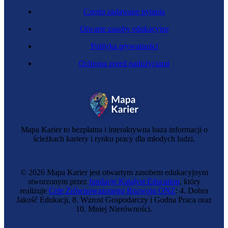
Często zadawane pytania
Otwarte zasoby edukacyjne
Polityka prywatności
Ochrona przed nadużyciami
Mapa Karier to bezpłatna i interaktywna baza informacji o
ścieżkach kariery i rynku pracy dla młodych ludzi.
© 2026 Mapa Karier jest otwartym zasobem edukacyjnym
stworzonym przez
fundację Katalyst Education
, który
realizuje
Cele Zrównoważonego Rozwoju ONZ
: 4. Dobra
Jakość Edukacji, 8. Wzrost Gospodarczy i Godna Praca oraz
10. Mniej Nierówności.