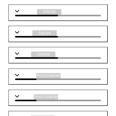
informatyka
ŚREDNI
plastyka
ŚREDNI
muzyka
ŚREDNI
j. angielski
PODSTAWOWY
geografia
PODSTAWOWY