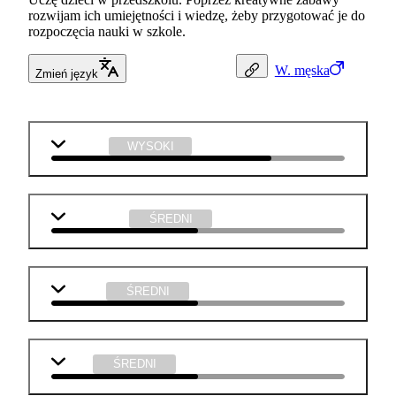
rozwijam ich umiejętności i wiedzę, żeby przygotować je do
rozpoczęcia nauki w szkole.
W.
męska
Zmień język
j. polski
WYSOKI
matematyka
ŚREDNI
biologia
ŚREDNI
WOS
ŚREDNI