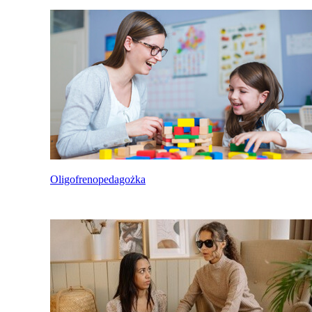
Oligofrenopedagożka