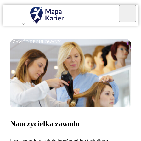
ZAWÓD REGULOWANY
Nauczycielka zawodu
Uczę zawodu w szkole branżowej lub technikum.