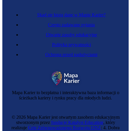
Skąd się biorą dane w Mapie Karier?
Często zadawane pytania
Otwarte zasoby edukacyjne
Polityka prywatności
Ochrona przed nadużyciami
Monterka stolarki budowlanej
Mapa Karier to bezpłatna i interaktywna baza informacji o
ścieżkach kariery i rynku pracy dla młodych ludzi.
© 2026 Mapa Karier jest otwartym zasobem edukacyjnym
stworzonym przez
fundację Katalyst Education
, który
realizuje
Cele Zrównoważonego Rozwoju ONZ
: 4. Dobra