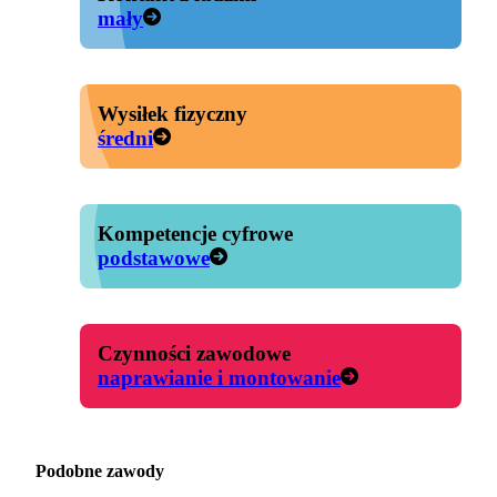
mały
Wysiłek fizyczny
średni
Kompetencje cyfrowe
podstawowe
Czynności zawodowe
naprawianie i montowanie
Podobne zawody