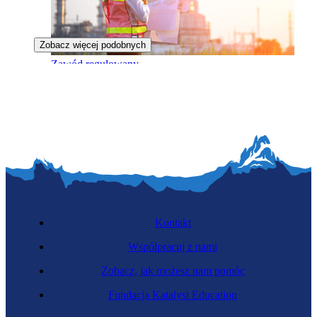
Zobacz więcej podobnych
Zawód regulowany
Inżynierka energetyczna
Kontakt
Współpracuj z nami
Zobacz, jak możesz nam pomóc
Fundacja Katalyst Education
Zdunka