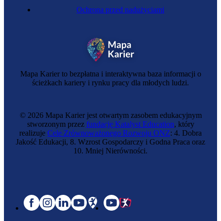
Ochrona przed nadużyciami
Mapa Karier to bezpłatna i interaktywna baza informacji o
ścieżkach kariery i rynku pracy dla młodych ludzi.
© 2026 Mapa Karier jest otwartym zasobem edukacyjnym
stworzonym przez
fundację Katalyst Education
, który
realizuje
Cele Zrównoważonego Rozwoju ONZ
: 4. Dobra
Jakość Edukacji, 8. Wzrost Gospodarczy i Godna Praca oraz
10. Mniej Nierówności.