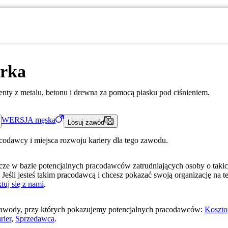
arka
nty z metalu, betonu i drewna za pomocą piasku pod ciśnieniem.
WERSJA
męska
Losuj zawód
acodawcy i miejsca rozwoju kariery dla tego zawodu.
ze w bazie potencjalnych pracodawców zatrudniających osoby o taki
 Jeśli jesteś takim pracodawcą i chcesz pokazać swoją organizację na te
tuj się z nami
.
awody, przy których pokazujemy potencjalnych pracodawców:
Koszto
rier
,
Sprzedawca
.