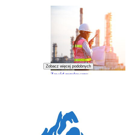
Zobacz więcej podobnych
Zawód regulowany
Inżynierka energetyczna