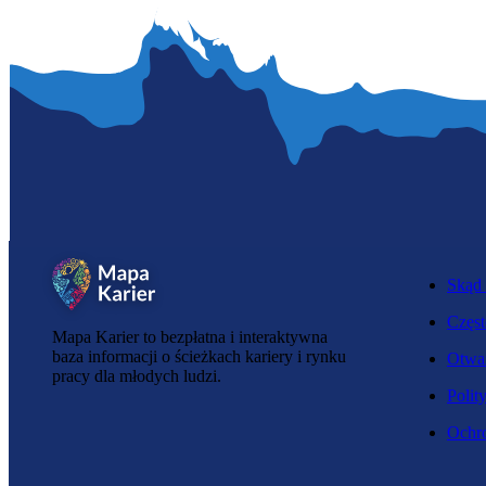
Skąd 
Częst
Mapa Karier to bezpłatna i interaktywna
baza informacji o ścieżkach kariery i rynku
Otwar
pracy dla młodych ludzi.
Polit
Ochro