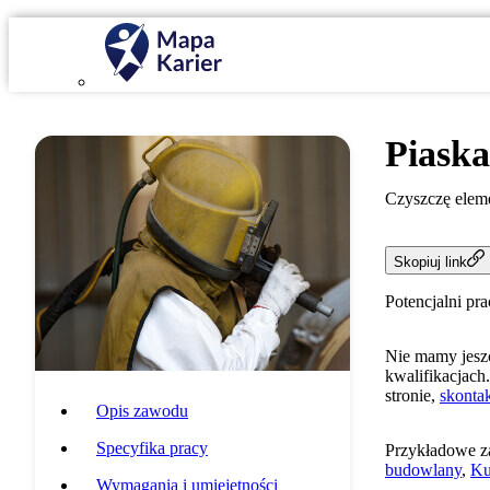
Piask
Czyszczę eleme
Skopiuj link
Potencjalni pr
Nie mamy jeszc
kwalifikacjach.
stronie,
skontak
Opis zawodu
Specyfika pracy
Przykładowe z
budowlany
,
Ku
Wymagania i umiejętności