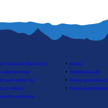
się biorą dane w Mapie Karier?
Kontakt
o zadawane pytania
Współpracuj z nami
te zasoby edukacyjne
Zobacz, jak możesz nam
yka prywatności
Fundacja Katalyst Educa
na przed nadużyciami