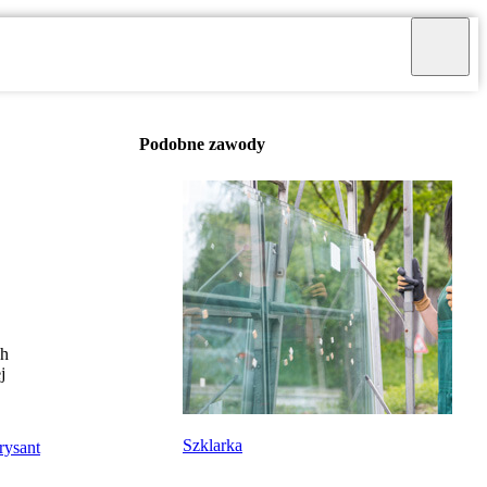
Podobne zawody
ch
j
Szklarka
rysant