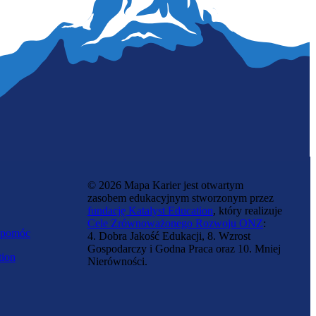
Zdunka
© 2026 Mapa Karier jest otwartym
zasobem edukacyjnym stworzonym przez
fundację Katalyst Education
, który realizuje
Cele Zrównoważonego Rozwoju ONZ
:
 pomóc
4. Dobra Jakość Edukacji, 8. Wzrost
Gospodarczy i Godna Praca oraz 10. Mniej
tion
Nierówności.
Monterka stolarki budowlanej