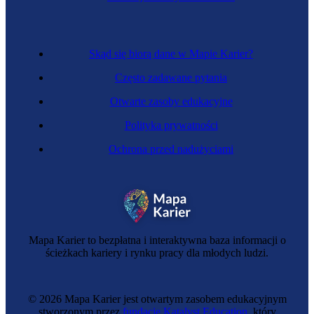
Skąd się biorą dane w Mapie Karier?
Często zadawane pytania
Otwarte zasoby edukacyjne
Polityka prywatności
Ochrona przed nadużyciami
Specjalista utrzymania sieci telekomunikacyjnej
Mapa Karier to bezpłatna i interaktywna baza informacji o
ścieżkach kariery i rynku pracy dla młodych ludzi.
© 2026 Mapa Karier jest otwartym zasobem edukacyjnym
stworzonym przez
fundację Katalyst Education
, który