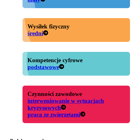
Wysiłek fizyczny
średni
Kompetencje cyfrowe
podstawowe
Czynności zawodowe
interweniowanie w sytuacjach
kryzysowych
praca ze zwierzętami