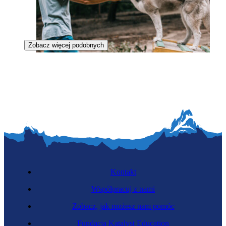
Zobacz więcej podobnych
Treser psów
Kontakt
Współpracuj z nami
Zobacz, jak możesz nam pomóc
Groomer
Fundacja Katalyst Education