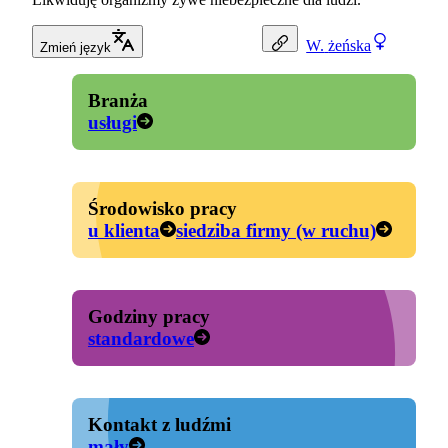
W.
żeńska
Zmień język
Branża
usługi
Środowisko pracy
u klienta
siedziba firmy (w ruchu)
Godziny pracy
standardowe
Kontakt z ludźmi
mały