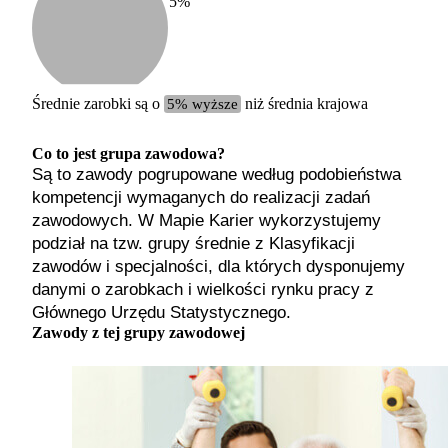
5
%
Etykiet
b. małe
małe
średnie
Średnie zarobki są o
5% wyższe
niż średnia krajowa
duże
b. duże
Co to jest grupa zawodowa?
Są to zawody pogrupowane według podobieństwa
kompetencji wymaganych do realizacji zadań
zawodowych. W Mapie Karier wykorzystujemy
podział na tzw. grupy średnie z Klasyfikacji
zawodów i specjalności, dla których dysponujemy
danymi o zarobkach i wielkości rynku pracy z
Głównego Urzędu Statystycznego.
Zawody z tej grupy zawodowej