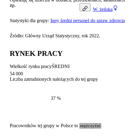
itp.
W.
żeńska
Statystyki dla grupy:
Inny średni personel do spraw zdrowia
Źródło: Główny Urząd Statystyczny, rok 2022.
RYNEK PRACY
Wielkość rynku pracy
ŚREDNI
54 000
Liczba zatrudnionych należących do tej grupy
Struktur
według zawodów, 2022
37
%
Pracowników tej grupy w Polsce to
mężczyźni