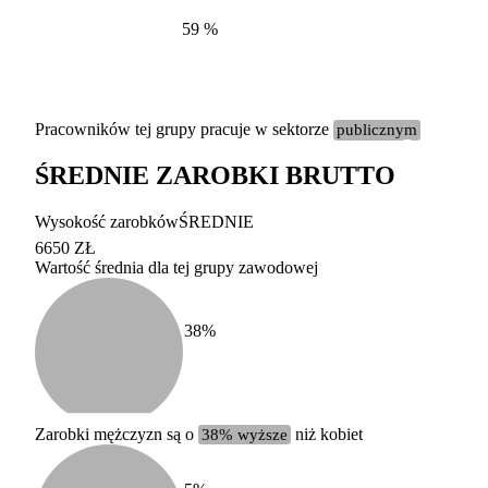
59
%
Pracowników tej grupy pracuje w sektorze
publicznym
ŚREDNIE ZAROBKI BRUTTO
Etykieta
Zakres wart
Wysokość zarobków
ŚREDNIE
b. duży
powyżej 200 tysięcy za
6650 ZŁ
Wartość średnia dla tej grupy zawodowej
duży
100-200 tysięcy zatrud
średni
20-100 tysięcy zatrudn
mały
5-20 tysięcy zatrudnion
c
38
%
miesięczne 
b. mały
poniżej 5 tysięcy zatru
uśrednione
do której 
Urzędu Sta
Zarobki mężczyzn są o
38% wyższe
niż kobiet
według zaw