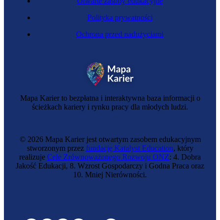
Otwarte zasoby edukacyjne
Polityka prywatności
Ochrona przed nadużyciami
Mapa Karier to bezpłatna i interaktywna baza informacji o
ścieżkach kariery i rynku pracy dla młodych ludzi.
© 2026 Mapa Karier jest otwartym zasobem edukacyjnym
stworzonym przez
fundację Katalyst Education
, który
realizuje
Cele Zrównoważonego Rozwoju ONZ
: 4. Dobra
Jakość Edukacji, 8. Wzrost Gospodarczy i Godna Praca oraz
10. Mniej Nierówności.