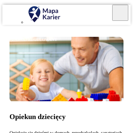
ZAWÓD REGULOWANY
Opiekun dziecięcy
Opiekuję się dziećmi w domach, przedszkolach, sanatoriach