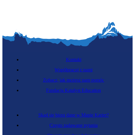
Kontakt
Współpracuj z nami
Zobacz, jak możesz nam pomóc
Fundacja Katalyst Education
Skąd się biorą dane w Mapie Karier?
Często zadawane pytania