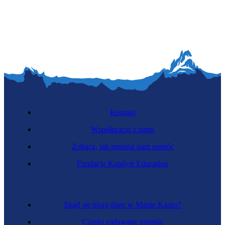
Kontakt
Współpracuj z nami
Zobacz, jak możesz nam pomóc
Fundacja Katalyst Education
Skąd się biorą dane w Mapie Karier?
Często zadawane pytania