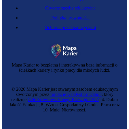
Otwarte zasoby edukacyjne
Polityka prywatności
Ochrona przed nadużyciami
Mapa Karier to bezpłatna i interaktywna baza informacji o
ścieżkach kariery i rynku pracy dla młodych ludzi.
© 2026 Mapa Karier jest otwartym zasobem edukacyjnym
stworzonym przez
fundację Katalyst Education
, który
realizuje
Cele Zrównoważonego Rozwoju ONZ
: 4. Dobra
Jakość Edukacji, 8. Wzrost Gospodarczy i Godna Praca oraz
10. Mniej Nierówności.