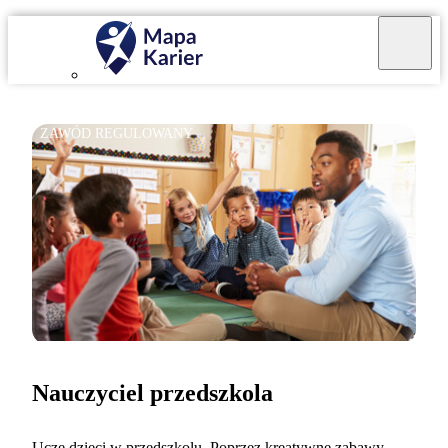
ZAWÓD REGULOWANY
Nauczyciel przedszkola
Uczę dzieci w przedszkolu. Poprzez kreatywne zabawy